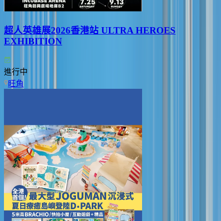
超人英雄展2026香港站 ULTRA HEROES
EXHIBITION
進行中
旺角