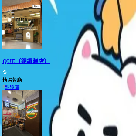
QUE（銅鑼灣店）
精選餐廳
銅鑼灣