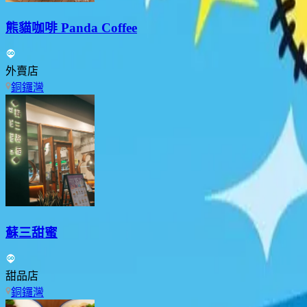
熊貓咖啡 Panda Coffee
外賣店
銅鑼灣
蘇三甜蜜
甜品店
銅鑼灣