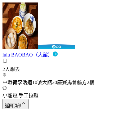
lulu BAOBAO（大館）
2
人想去
中環荷李活道10號大館20座賽馬會藝方2樓
小籠包,手工拉麵
返回頂部