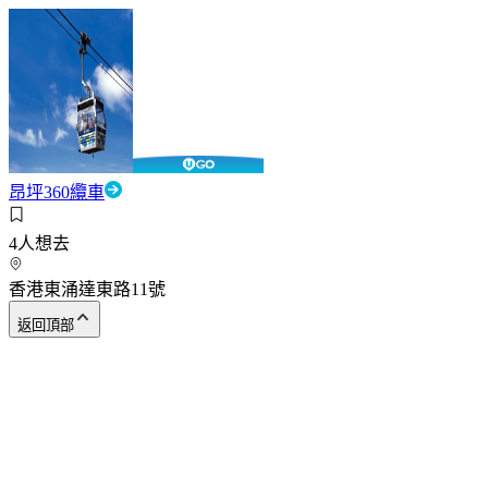
昂坪360纜車
4
人想去
香港東涌達東路11號
返回頂部