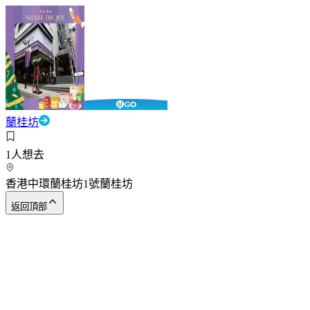
蘭桂坊
1
人想去
香港中環蘭桂坊1號蘭桂坊
返回頂部