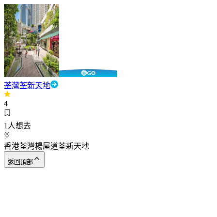
荃灣荃新天地
4
1
人想去
香港荃灣楊屋道荃新天地
返回頂部