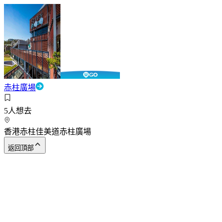
赤柱廣場
5
人想去
香港赤柱佳美道赤柱廣場
返回頂部