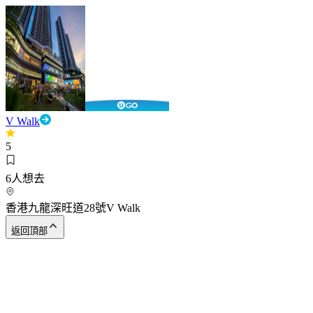
V Walk
5
6
人想去
香港九龍深旺道28號V Walk
返回頂部