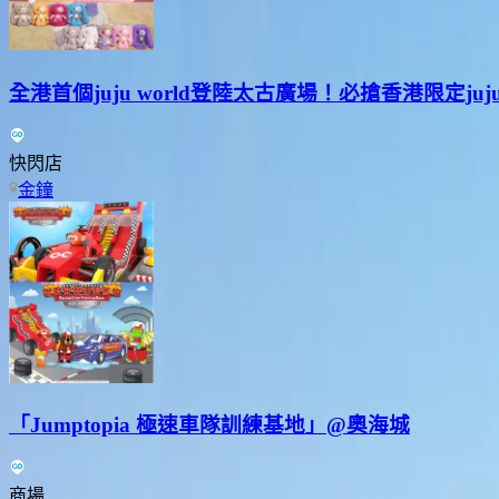
全港首個juju world登陸太古廣場！必搶香港限定juj
快閃店
金鐘
「Jumptopia 極速車隊訓練基地」@奧海城
商場