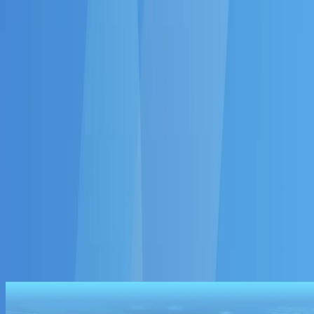
商場活動
搵自助餐
必去榜
深圳食玩買
澳門好去處
U GO主題探索
更多
滴滴 x U GO - 夏日出遊打卡攻略