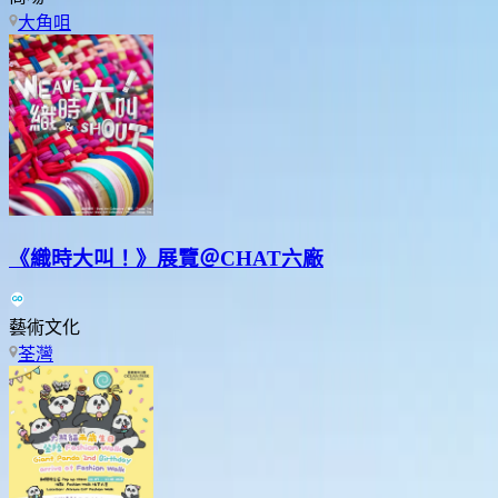
大角咀
《織時大叫！》展覽＠CHAT六廠
藝術文化
荃灣