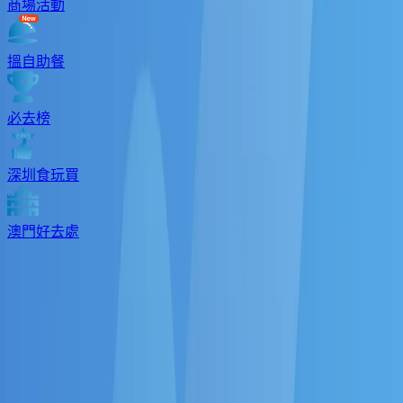
商場活動
搵自助餐
必去榜
深圳食玩買
澳門好去處
去邊好
最新活動
睇Show