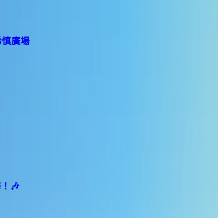
灣希慎廣場
！🎶