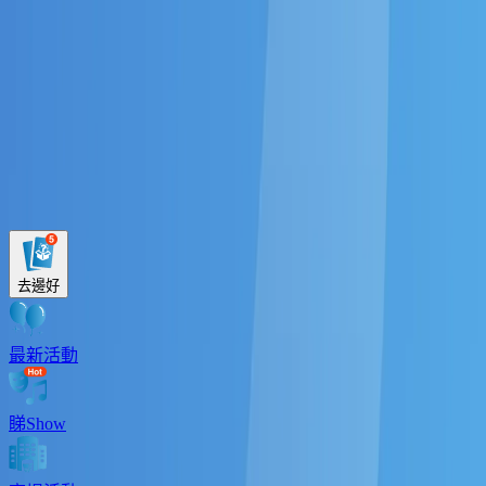
下載 App
登入/註冊
《U GO》| 最新最熱門好去
活動/ 景點/ 餐廳/ 菜式
去邊好
最新活動
睇Show