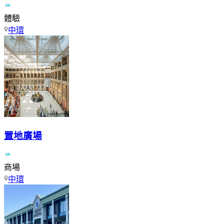
體驗
中環
置地廣場
商場
中環