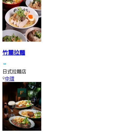
竹麓拉麵
日式拉麵店
中環