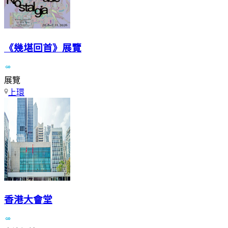
《幾堪回首》展覽
展覽
上環
香港大會堂