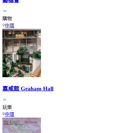
藝穗會
購物
中環
嘉咸館 Graham Hall
玩樂
中環