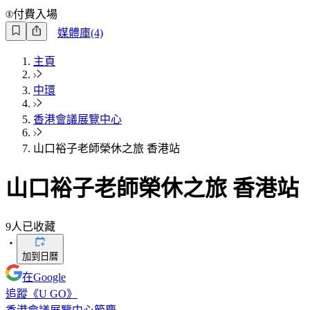
付費入場
媒體庫(4)
主頁
中環
香港會議展覽中心
山口裕子老師榮休之旅 香港站
山口裕子老師榮休之旅 香港站
9
人已收藏
・
加到日曆
在Google
追蹤《U GO》