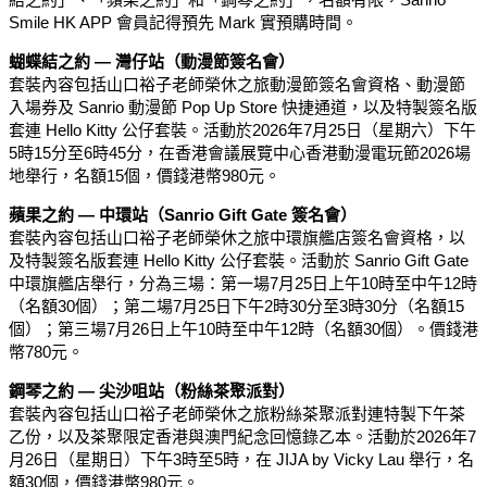
Smile HK APP 會員記得預先 Mark 實預購時間。
蝴蝶結之約 — 灣仔站（動漫節簽名會）
套裝內容包括山口裕子老師榮休之旅動漫節簽名會資格、動漫節
入場券及 Sanrio 動漫節 Pop Up Store 快捷通道，以及特製簽名版
套連 Hello Kitty 公仔套裝。活動於2026年7月25日（星期六）下午
5時15分至6時45分，在香港會議展覽中心香港動漫電玩節2026場
地舉行，名額15個，價錢港幣980元。
蘋果之約 — 中環站（Sanrio Gift Gate 簽名會）
套裝內容包括山口裕子老師榮休之旅中環旗艦店簽名會資格，以
及特製簽名版套連 Hello Kitty 公仔套裝。活動於 Sanrio Gift Gate
中環旗艦店舉行，分為三場：第一場7月25日上午10時至中午12時
（名額30個）；第二場7月25日下午2時30分至3時30分（名額15
個）；第三場7月26日上午10時至中午12時（名額30個）。價錢港
幣780元。
鋼琴之約 — 尖沙咀站（粉絲茶聚派對）
套裝內容包括山口裕子老師榮休之旅粉絲茶聚派對連特製下午茶
乙份，以及茶聚限定香港與澳門紀念回憶錄乙本。活動於2026年7
月26日（星期日）下午3時至5時，在 JIJA by Vicky Lau 舉行，名
額30個，價錢港幣980元。