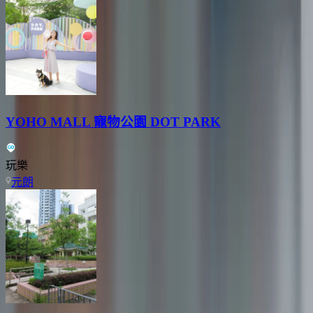
YOHO MALL 寵物公園 DOT PARK
玩樂
元朗