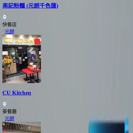
南記粉麵 (元朗千色匯)
快餐店
元朗
CU Kitchen
茶餐廳
元朗