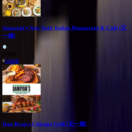
Amaroni's New York Italian Restaurant & Café (又
一城)
西餐廳
石硤尾
Dan Ryan's Chicago Grill (又一城)