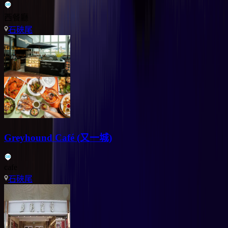
西餐廳
石硤尾
Greyhound Café (又一城)
cafe
石硤尾