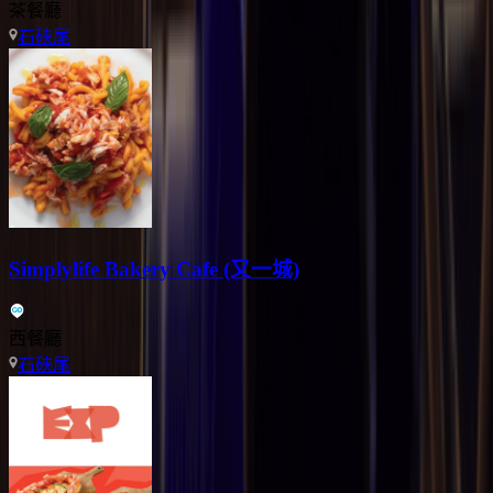
茶餐廳
石硤尾
Simplylife Bakery Cafe (又一城)
西餐廳
石硤尾