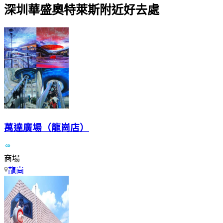
深圳華盛奧特萊斯附近好去處
萬達廣場（龍崗店）
商場
龍崗