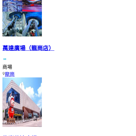
萬達廣場（龍崗店）
商場
龍崗