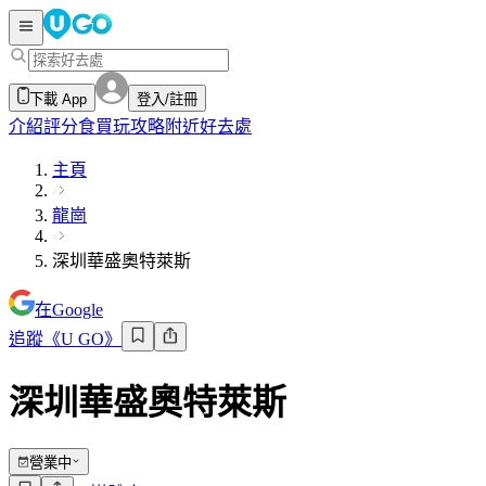
下載 App
登入/註冊
介紹
評分
食買玩攻略
附近好去處
主頁
龍崗
深圳華盛奧特萊斯
在Google
追蹤《U GO》
深圳華盛奧特萊斯
營業中