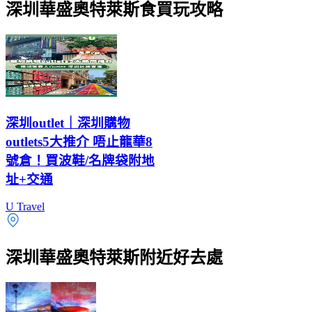
深圳華盛奧特萊斯食買玩攻略
深圳outlet｜深圳購物
outlets5大推介 唔止龍華8
號倉！買波鞋/名牌袋附地
址+交通
U Travel
深圳華盛奧特萊斯附近好去處