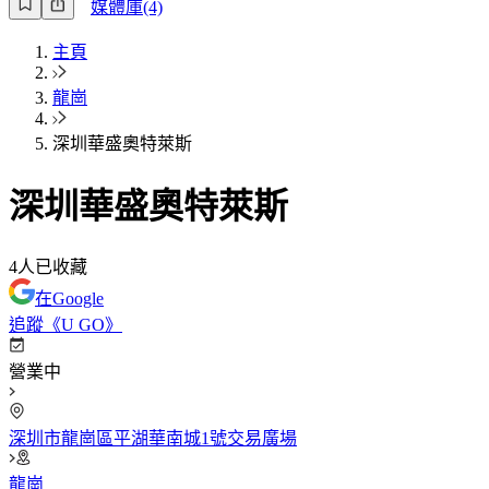
媒體庫(4)
主頁
龍崗
深圳華盛奧特萊斯
深圳華盛奧特萊斯
4
人已收藏
在Google
追蹤《U GO》
營業中
深圳市龍崗區平湖華南城1號交易廣場
龍崗