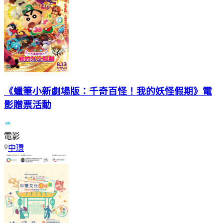
《蠟筆小新劇場版：千奇百怪！我的妖怪假期》電
影贈票活動
電影
中環