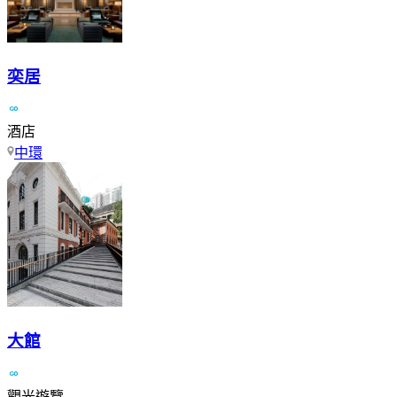
奕居
酒店
中環
大館
觀光遊覽