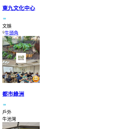
東九文化中心
文娛
牛頭角
都市綠洲
戶外
牛池灣