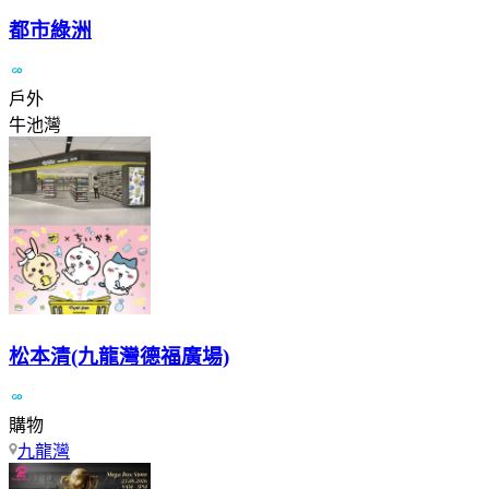
都市綠洲
戶外
牛池灣
松本清(九龍灣德福廣場)
購物
九龍灣