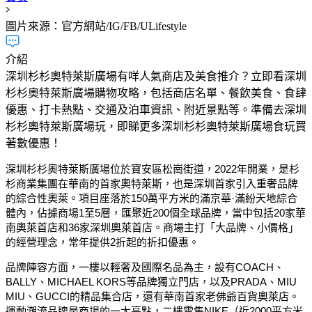
圖片來源：官方網站/IG/FB/ULifestyle
介紹
深圳杉杉奧特萊斯廣場有咩人氣商店及美食推介？立即看深圳
杉杉奧特萊斯廣場購物攻略，包括商店名單、餐飲美食、食肆
優惠、打卡熱點、交通及泊車資訊、附近景點等。準備去深圳
杉杉奧特萊斯廣場玩，即睇更多深圳杉杉奧特萊斯廣場食玩買
著數優惠！
深圳杉杉奧特萊斯廣場位於寶安區松崗街道，2022年開業，是杉
杉商業集團在華南的首家奧特萊斯，也是深圳首家引入重奢品牌
的綜合性奧萊。項目座落於150萬平方米的滿京華·滿紛天地綜合
體內，佔據商場1至5層，匯聚近200個全球品牌，當中包括20家華
南奧萊首店和36家深圳奧萊首店。商場主打「大品牌、小價格」
的經營理念，常年提供2折起的折扣優惠。
品牌陣容方面，一樓以輕奢及國際名品為主，設有COACH、
BALLY、MICHAEL KORS等品牌獨立門店，以及PRADA、MIU
MIU、GUCCI的精品集合店，還有華南首家老佛爺百貨奧萊店。
運動潮流品牌是商場的一大亮點，二樓雲集NIKE（近2000平方米