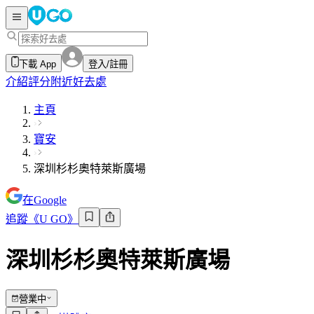
下載 App
登入/註冊
介紹
評分
附近好去處
主頁
寶安
深圳杉杉奧特萊斯廣場
在Google
追蹤《U GO》
深圳杉杉奧特萊斯廣場
營業中