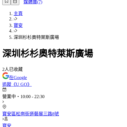
媒體庫(7)
主頁
寶安
深圳杉杉奧特萊斯廣場
深圳杉杉奧特萊斯廣場
2
人已收藏
在Google
追蹤《U GO》
營業中
・
10:00
-
22:30
寶安區松崗街道藝展三路8號
寶安