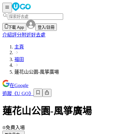
下載 App
登入/註冊
介紹
評分
附近好去處
主頁
福田
蓮花山公園-風箏廣場
在Google
追蹤《U GO》
蓮花山公園-風箏廣場
免費入場