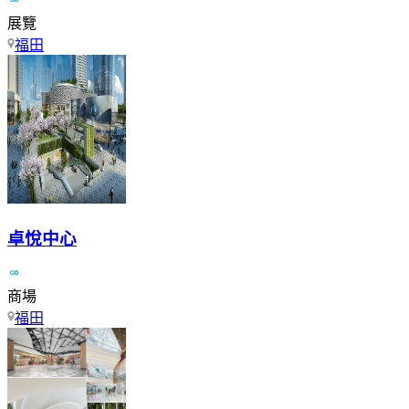
展覽
福田
卓悅中心
商場
福田