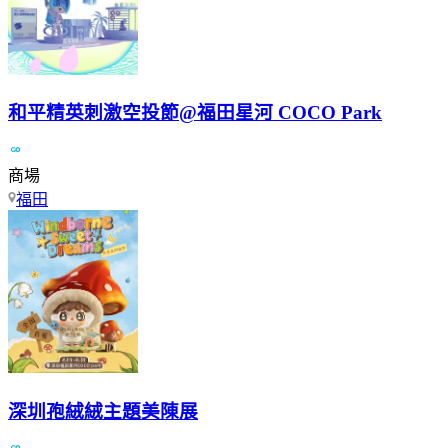
和平精英刺激空投節@福田星河 COCO Park
商場
福田
深圳孢絨絨主題美陳展