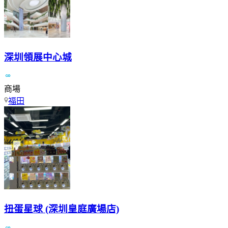
深圳領展中心城
商場
福田
扭蛋星球 (深圳皇庭廣場店)