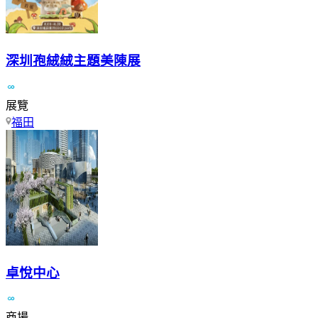
深圳孢絨絨主題美陳展
展覽
福田
卓悅中心
商場