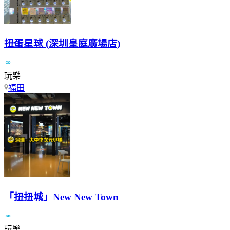
扭蛋星球 (深圳皇庭廣場店)
玩樂
福田
「扭扭城」New New Town
玩樂