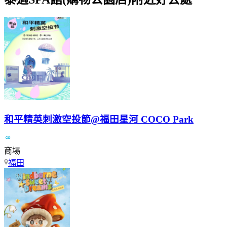
和平精英刺激空投節@福田星河 COCO Park
商場
福田