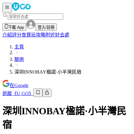
下載 App
登入/註冊
介紹
評分
食買玩攻略
附近好去處
主頁
龍崗
深圳INNOBAY楹諾·小半灣民宿
在Google
追蹤《U GO》
深圳INNOBAY楹諾·小半灣民
宿