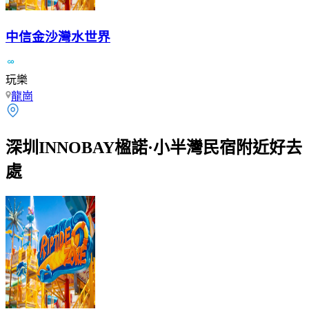
中信金沙灣水世界
玩樂
龍崗
深圳INNOBAY楹諾·小半灣民宿附近好去
處