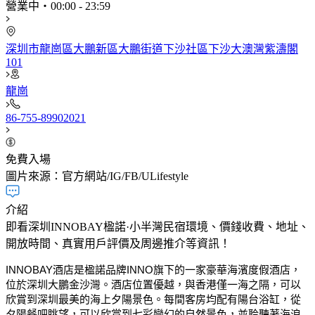
營業中
・
00:00
-
23:59
深圳市龍崗區大鵬新區大鵬街道下沙社區下沙大澳灣紫濤閣
101
龍崗
86-755-89902021​
免費入場
圖片來源：官方網站/IG/FB/ULifestyle
介紹
即看深圳INNOBAY楹諾·小半灣民宿環境、價錢收費、地址、
開放時間、真實用戶評價及周邊推介等資訊！
INNOBAY酒店是楹諾品牌INNO旗下的一家豪華海濱度假酒店，
位於深圳大鵬金沙灣。酒店位置優越，與香港僅一海之隔，可以
欣賞到深圳最美的海上夕陽景色。每間客房均配有陽台浴缸，從
夕陽餐吧眺望，可以欣賞到七彩變幻的自然景色，並聆聽著海浪