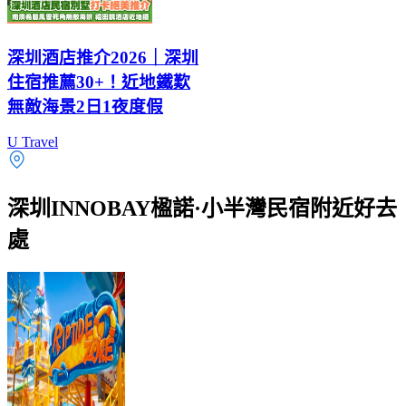
深圳酒店推介2026｜深圳
住宿推薦30+！近地鐵歎
無敵海景2日1夜度假
U Travel
深圳INNOBAY楹諾·小半灣民宿附近好去
處