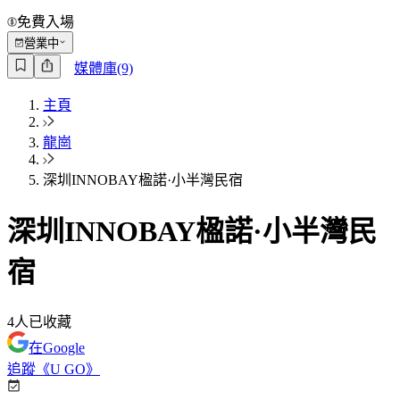
免費入場
營業中
媒體庫(9)
主頁
龍崗
深圳INNOBAY楹諾·小半灣民宿
深圳INNOBAY楹諾·小半灣民
宿
4
人已收藏
在Google
追蹤《U GO》