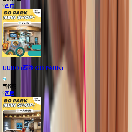
西貢
UURO (西沙 GO PARK)
西餐廳
西貢