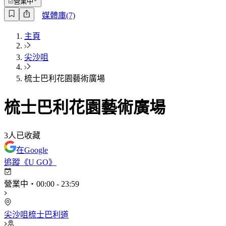
營業中
媒體庫(7)
主頁
尖沙咀
梳士巴利花園藝術廣場
梳士巴利花園藝術廣場
3
人已收藏
在Google
追蹤《U GO》
營業中
・
00:00
-
23:59
尖沙咀梳士巴利道