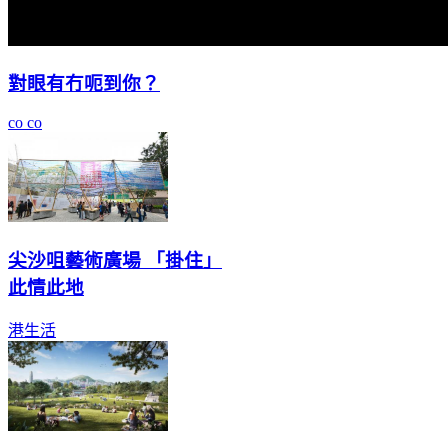
對眼有冇呃到你？
co co
尖沙咀藝術廣場 「掛住」
此情此地
港生活