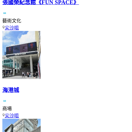
張國榮紀念館《FUN SPACE》
藝術文化
尖沙咀
海港城
商場
尖沙咀