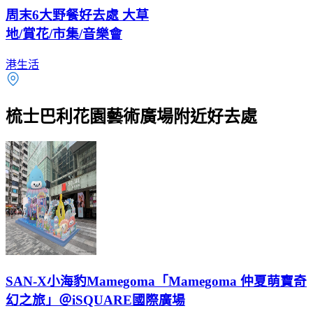
周末6大野餐好去處 大草
地/賞花/市集/音樂會
港生活
梳士巴利花園藝術廣場附近好去處
SAN-X小海豹Mamegoma「Mamegoma 仲夏萌寶奇
幻之旅」＠iSQUARE國際廣場