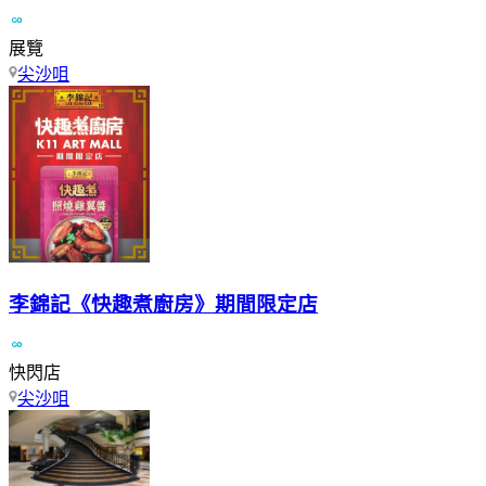
展覽
尖沙咀
李錦記《快趣煮廚房》期間限定店
快閃店
尖沙咀