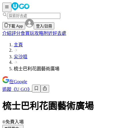
下載 App
登入/註冊
介紹
評分
食買玩攻略
附近好去處
主頁
尖沙咀
梳士巴利花園藝術廣場
在Google
追蹤《U GO》
梳士巴利花園藝術廣場
免費入場