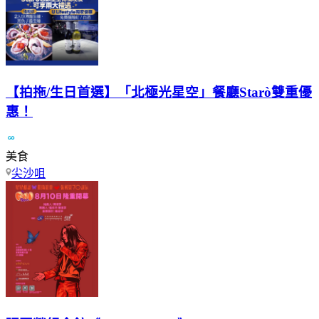
【拍拖/生日首選】「北極光星空」餐廳Starò雙重優
惠！
美食
尖沙咀