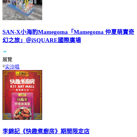
SAN-X小海豹Mamegoma「Mamegoma 仲夏萌寶奇
幻之旅」＠iSQUARE國際廣場
展覽
尖沙咀
李錦記《快趣煮廚房》期間限定店