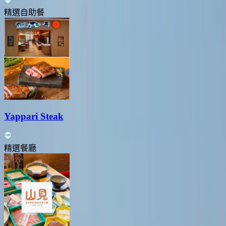
精選自助餐
Yappari Steak
精選餐廳