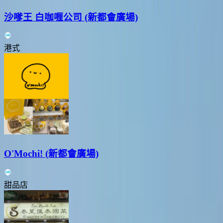
沙嗲王 白咖喱公司 (新都會廣場)
港式
O'Mochi! (新都會廣場)
甜品店