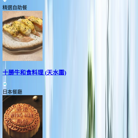
精選自助餐
十勝牛和食料理 (天水圍)
日本餐廳