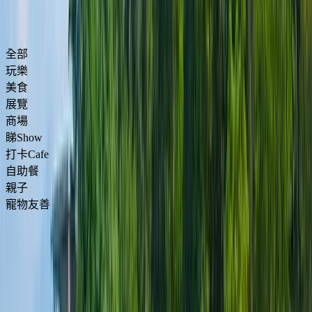
天水圍食買玩攻略
全部
玩樂
美食
展覽
商場
睇Show
打卡Cafe
自助餐
親子
寵物友善
禁毒處送瑜伽墊／餐具套