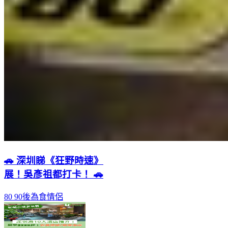
🚗 深圳睇《狂野時速》
展！吳彥祖都打卡！ 🚗
80 90後為食情侶