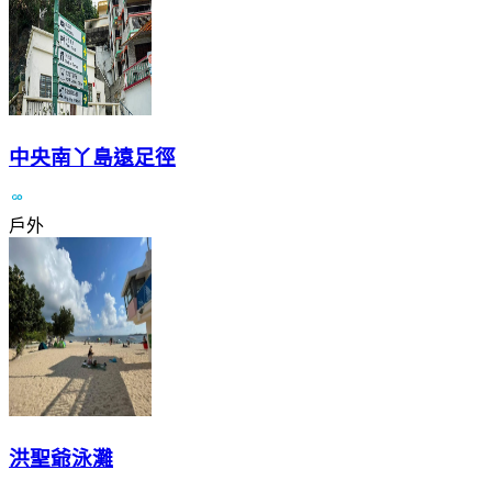
中央南丫島遠足徑
戶外
洪聖爺泳灘