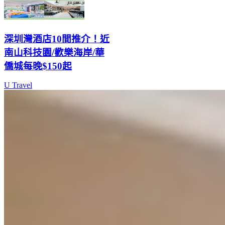
深圳灣酒店10間推介！近
南山科技園/歡樂海岸/華
僑城每晚$150起
U Travel