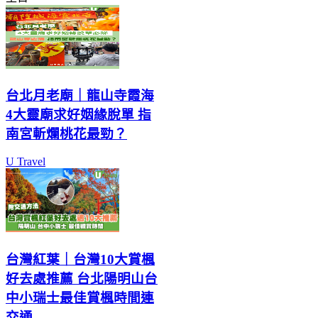
台北月老廟｜龍山寺霞海
4大靈廟求好姻緣脫單 指
南宮斬爛桃花最勁？
U Travel
台灣紅葉｜台灣10大賞楓
好去處推薦 台北陽明山台
中小瑞士最佳賞楓時間連
交通