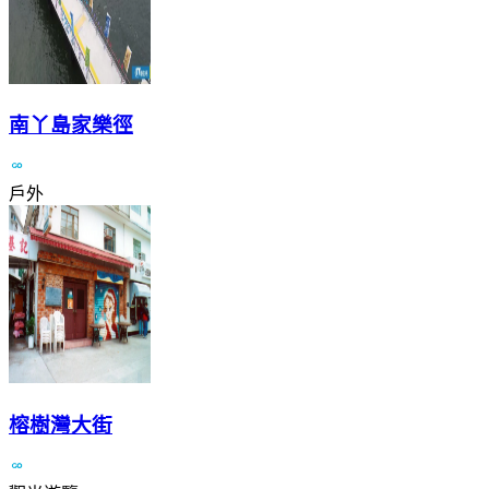
南丫島家樂徑
戶外
榕樹灣大街