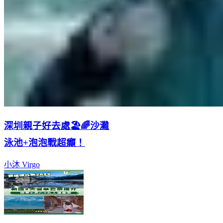
深圳親子好去處🏖️🌈沙灘
泳池+泡泡戰超癲！
小沐 Virgo