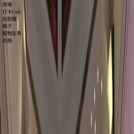
商場
打卡Cafe
自助餐
親子
寵物友善
拍拖
香港打卡景點2026｜逾20
大網紅必拍照打卡勝地 港
九新界離島影相好去處
港生活