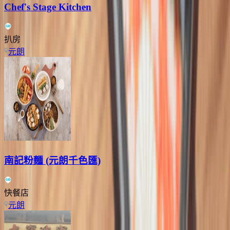
Chef's Stage Kitchen
扒房
元朗
南記粉麵 (元朗千色匯)
快餐店
元朗