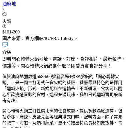
油麻地
火鍋
$101-200
圖片來源：官方網站/IG/FB/ULifestyle
介紹
即看開心轉轉火鍋地址、電話、訂座、食評相片、最新餐牌、
價錢等。開心轉轉火鍋必食什麼？即看真實食評分享！
位於油麻地彌敦道558-560號發廣場4樓3A號舖的「開心轉轉火
鍋」，是一間主打港式任食火鍋的餐廳。餐廳最具特色的是採用
「迴轉火鍋」形式，新鮮配料在運輸帶上不斷循環，食客可以隨
心所欲挑選喜歡的食材，過程充滿玩味，猶如日式迴轉壽司般新
奇有趣。
開心轉轉火鍋主打性價比高的任食放題，提供多款湯底選擇，包
括沙嗲、麻辣、皮蛋芫茜等經典港式口味。配料方面，除了常見
的肥牛、海蝦、丸類和蔬菜，更不時推出特色食材如象拔蚌、青