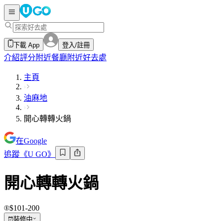
下載 App
登入/註冊
介紹
評分
附近餐廳
附近好去處
主頁
油麻地
開心轉轉火鍋
在Google
追蹤《U GO》
開心轉轉火鍋
$101-200
裝修中