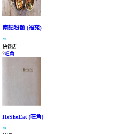
南記粉麵 (福苑)
快餐店
旺角
HeSheEat (旺角)