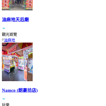
油麻地天后廟
觀光遊覽
油麻地
Namco (朗豪坊店)
玩樂