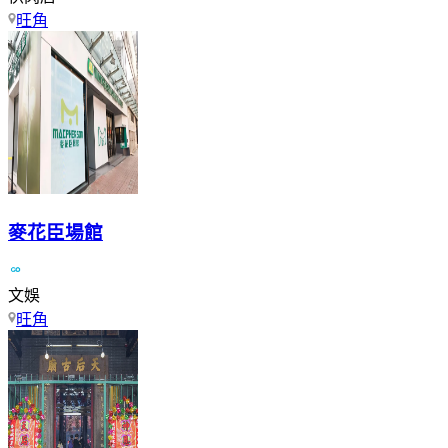
旺角
麥花臣場館
文娛
旺角