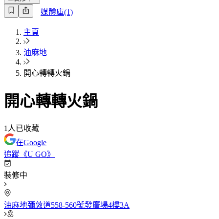
媒體庫(1)
主頁
油麻地
開心轉轉火鍋
開心轉轉火鍋
1
人已收藏
在Google
追蹤《U GO》
裝修中
油麻地彌敦道558-560號發廣場4樓3A