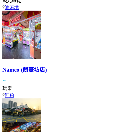
觀光遊覽
油麻地
Namco (朗豪坊店)
玩樂
旺角