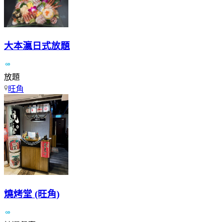
大本瀛日式放題
放題
旺角
燒烤堂 (旺角)