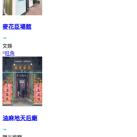
麥花臣場館
文娛
旺角
油麻地天后廟