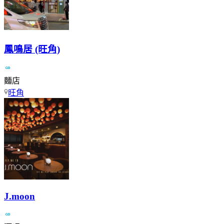
鳳鳴居 (旺角)
麵店
旺角
J.moon