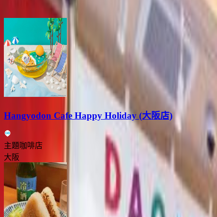
更多DAGASHI CAFE附近餐廳
Hangyodon Cafe Happy Holiday (大阪店)
主題咖啡店
大阪