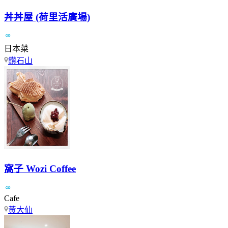
丼丼屋 (荷里活廣場)
日本菜
鑽石山
窩子 Wozi Coffee
Cafe
黃大仙