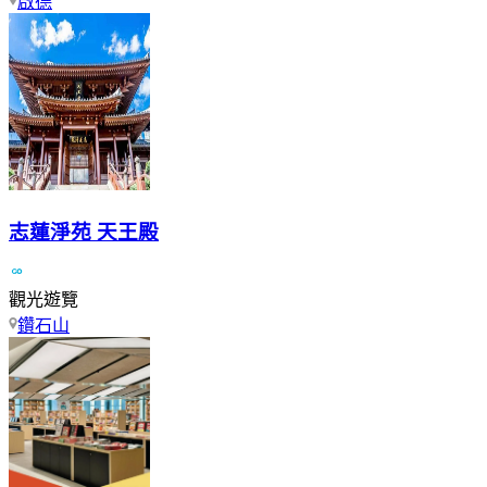
啟德
志蓮淨苑 天王殿
觀光遊覽
鑽石山