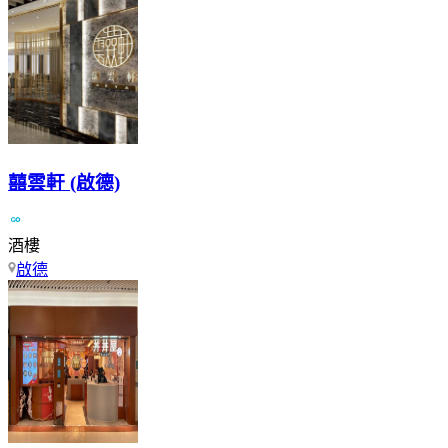
囍雲軒 (啟德)
酒樓
啟德