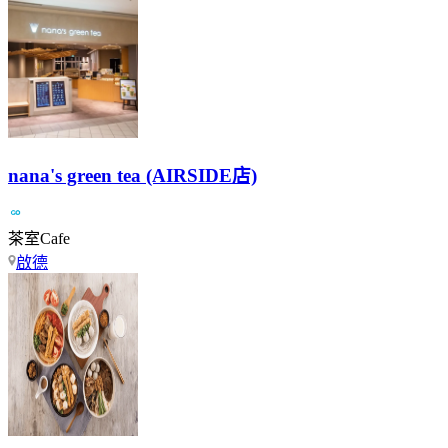
nana's green tea (AIRSIDE店)
茶室Cafe
啟德