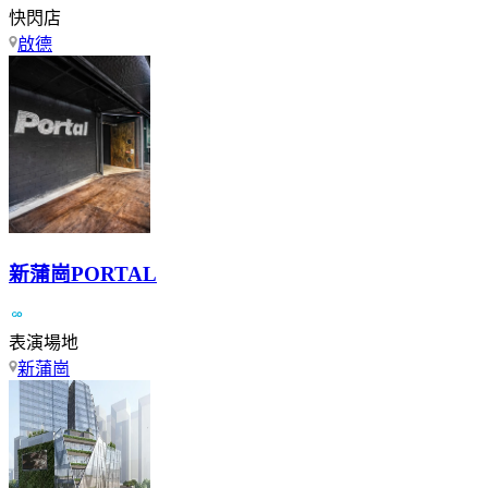
快閃店
啟德
新蒲崗PORTAL
表演場地
新蒲崗