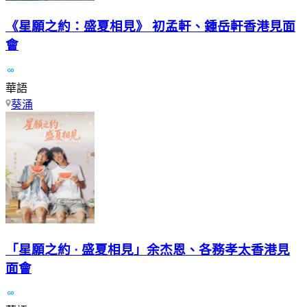
《星願之約：盛夏相見》 初孟軒、鍾岳軒香港見面
會
華語
葵涌
「星願之約 · 盛夏相見」余杰恩、各務孝太香港見
面會