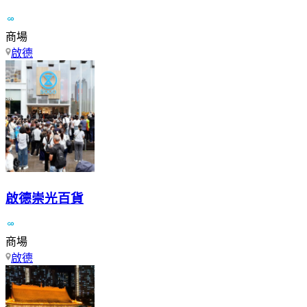
商場
啟德
啟德崇光百貨
商場
啟德