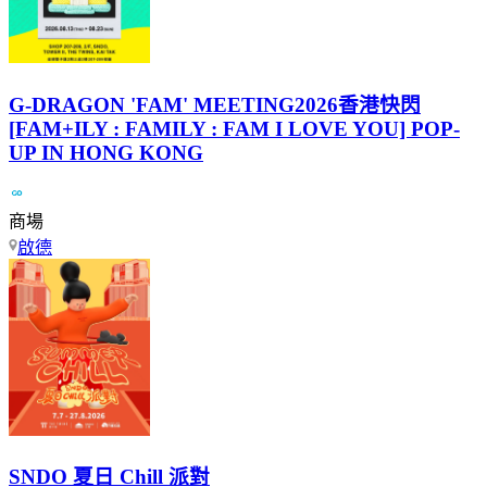
G-DRAGON 'FAM' MEETING2026香港快閃
[FAM+ILY : FAMILY : FAM I LOVE YOU] POP-
UP IN HONG KONG
商場
啟德
SNDO 夏日 Chill 派對