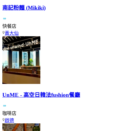
南記粉麵 (Mikiki)
快餐店
黃大仙
UnME - 高空日韓法fushion餐廳
咖啡店
啟德