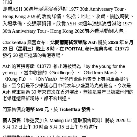
介紹
即看ASH 30週年演巡演香港站 1977 30th Anniversary Tour -
Hong Kong 2026的活動詳情，包括：地址、收費、開放時間、
入場準備、交通等資訊。欣賞ASH 30週年演巡演香港站 1977
30th Anniversary Tour - Hong Kong 2026前必看活動懶人包！
Clockenflap 興奮宣布，
北愛爾蘭搖滾樂隊 Ash
將於
2026 年 9 月
23 日（星期三）晚上 8 時
，在
PORTAL
舉行經典專輯《1977》
發行 30 週年巡演的香港專場。
Ash 的首張專輯《1977》推出時被譽為「by the young for the
young」，當中收錄的〈Goldfinger〉、〈Girl from Mars〉、
〈Kung Fu〉、〈Oh Yeah〉等熱門歌曲均曾登上英國單曲排行
榜，至今仍是不少樂迷心目中代表年少盛夏時光的聲音。今次是
Ash 成軍超過 30 年來首次在香港演出，無論是當年已認識他們的
老樂迷還是新粉絲，都不容錯過。
門票售價為
港幣 590
元，於
Ticketflap 發售
。
藝人預售
（樂迷要加入 Mailing List 獲取預售資料）將於 2026 年
5 月 12 日上午 10 時至 5 月 15 日上午 9 時進行