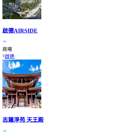
啟德AIRSIDE
商場
啟德
志蓮淨苑 天王殿