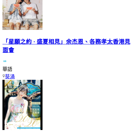
「星願之約 · 盛夏相見」余杰恩、各務孝太香港見
面會
華語
葵涌