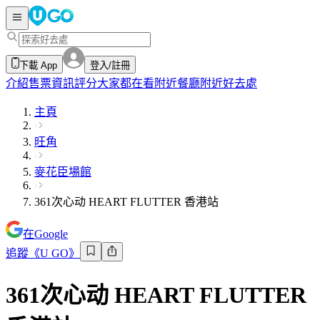
下載 App
登入/註冊
介紹
售票資訊
評分
大家都在看
附近餐廳
附近好去處
主頁
旺角
麥花臣場館
361次心动 HEART FLUTTER 香港站
在Google
追蹤《U GO》
361次心动 HEART FLUTTER