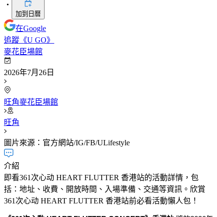
・
加到日曆
在Google
追蹤《U GO》
麥花臣場館
2026年7月26日
旺角麥花臣場館
旺角
圖片來源：官方網站/IG/FB/ULifestyle
介紹
即看361次心动 HEART FLUTTER 香港站的活動詳情，包
括：地址、收費、開放時間、入場準備、交通等資訊。欣賞
361次心动 HEART FLUTTER 香港站前必看活動懶人包！