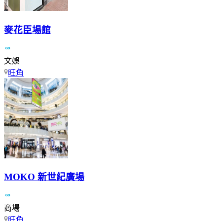
麥花臣場館
文娛
旺角
MOKO 新世紀廣場
商場
旺角