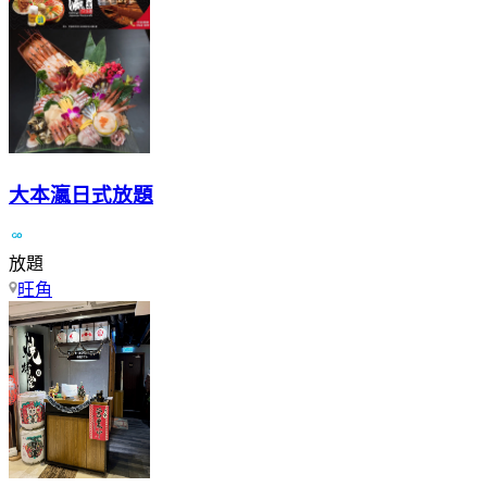
大本瀛日式放題
放題
旺角