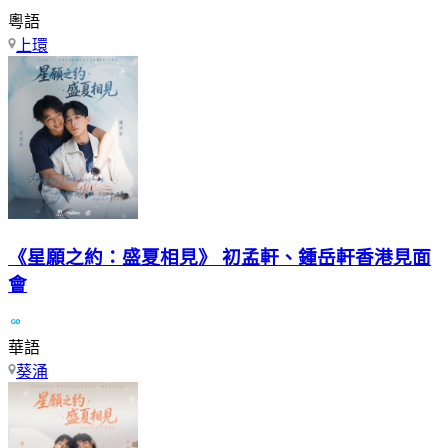
粵語
上環
《星願之約：盛夏相見》 初孟軒、鍾岳軒香港見面
會
華語
葵涌