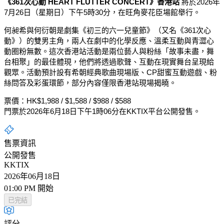
《361次心動 HEART FLUTTER CONCERT》香港站
將於2026年
7月26日（星期日）下午5時30分，在旺角麥花臣場館舉行。
何昶希與何衍朝是劇集《初三的六一兒童節》（又名《361次心
動》）的雙男主角，兩人在劇中的化學反應、溫柔互動與青澀心
動圈粉無數。這次香港站活動是兩位藝人與粉絲「故事未盡，舞
台相聚」的最佳體現，他們將透過歌聲、互動在現實舞台呈現給
觀眾。活動預計設有希朝經典歌曲現場版、CP甜蜜互動遊戲、粉
絲問答及彩蛋環節，部分內容僅限香港站現場揭曉。
票價：HK$1,988 / $1,588 / $988 / $588
門票於2026年6月18日下午1時06分在KKTIX平台公開發售。
售票資訊
公開發售
KKTIX
2026年06月18日
01:00 PM 開始
已完結
評分