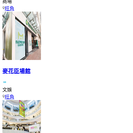
商場
旺角
麥花臣場館
文娛
旺角