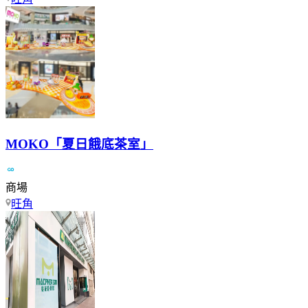
MOKO「夏日餓底茶室」
商場
旺角