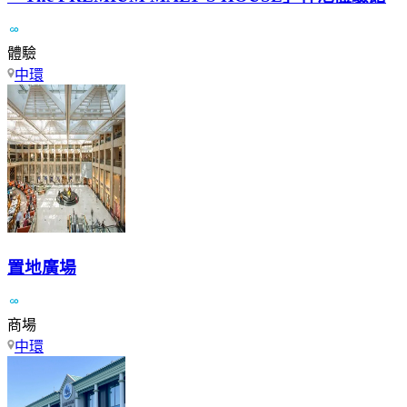
體驗
中環
置地廣場
商場
中環