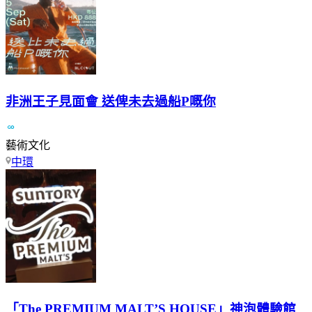
非洲王子見面會 送俾未去過船P嘅你
藝術文化
中環
「The PREMIUM MALT’S HOUSE」神泡體驗館