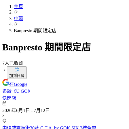
主頁
中環
Banpresto 期間限定店
Banpresto 期間限定店
7
人已收藏
・
加到日曆
在Google
追蹤《U GO》
快閃店
2026年6月1日 - 7月12日
中環威靈頓街30號 C.T.A. by GOK SIK 3樓全層