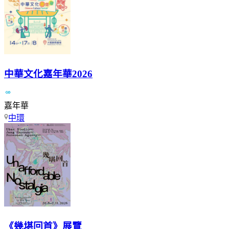
中華文化嘉年華2026
嘉年華
中環
《幾堪回首》展覽