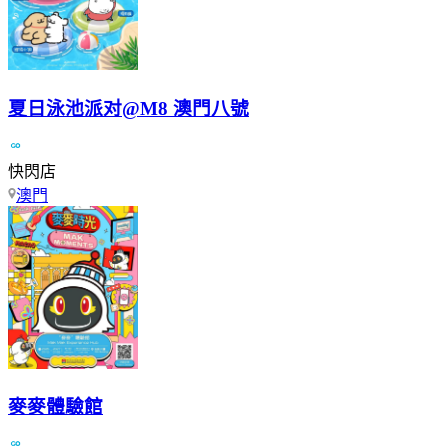
夏日泳池派对@M8 澳門八號
快閃店
澳門
麥麥體驗館