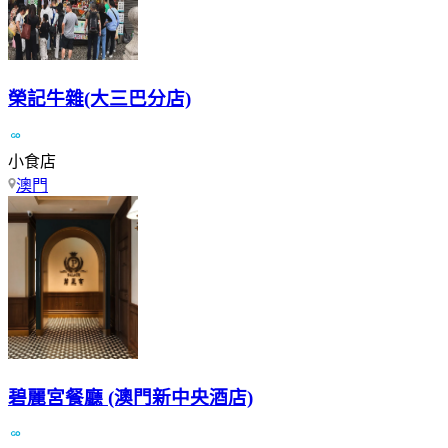
榮記牛雜(大三巴分店)
小食店
澳門
碧麗宮餐廳 (澳門新中央酒店)