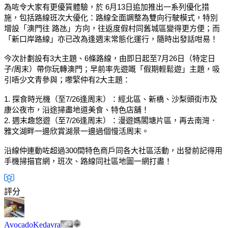
為咗令大家有更優質體驗，於 6月13日追加推出一系列優化措
施，包括路線班次大優化：路線全面調整為雙向行駛模式，特別
增設「澳門往 路氹」方向，往返度假村同舊城區變得更方便；而
「新口岸路線」亦已改為逢週末常態化運行，隨時出發話咁易！
今次計劃設有3大主題、6條路線，由即日起至7月26日（特定日
子/周末）帶你玩轉澳門；早前率先遊嘅「假期輕鬆遊」主題，吸
引唔少文青參與；嚟緊仲有2大主題：
1. 探食時光機（至7/26逢周末）：經北區、新橋、沙梨頭街市及
康公夜市，沿途掃盡地道美食、特色店舖！
2. 週末趣悠遊（至7/26逢周末）：漫遊媽閣塘片區，再去南灣．
雅文湖畔一邊欣賞湖景一邊過個慢活周末。
沿線仲連動咗超過300間特色商戶同各大社區活動，出發前記得用
手機掃描官網，班次、路線同社區地圖一網打盡！
評分
AvocadoKedavra