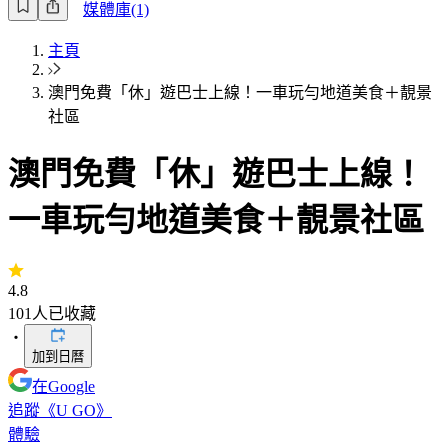
媒體庫(1)
主頁
澳門免費「休」遊巴士上線！一車玩勻地道美食＋靚景
社區
澳門免費「休」遊巴士上線！
一車玩勻地道美食＋靚景社區
4.8
101
人已收藏
・
加到日曆
在Google
追蹤《U GO》
體驗