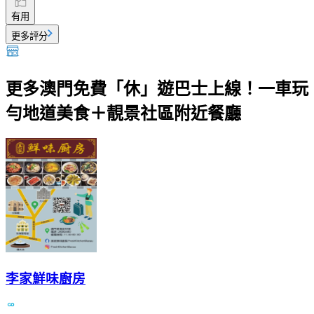
有用
更多評分
更多澳門免費「休」遊巴士上線！一車玩
勻地道美食＋靚景社區附近餐廳
李家鮮味廚房