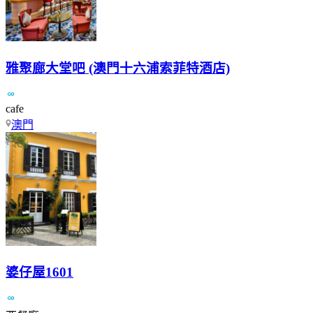
雅聚廊大堂吧 (澳門十六浦索菲特酒店)
cafe
澳門
婆仔屋1601