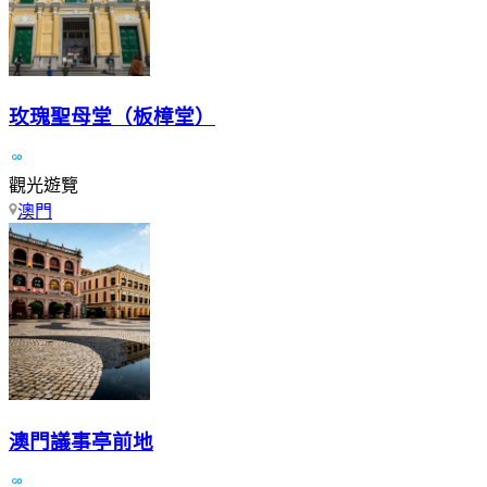
玫瑰聖母堂（板樟堂）
觀光遊覽
澳門
澳門議事亭前地