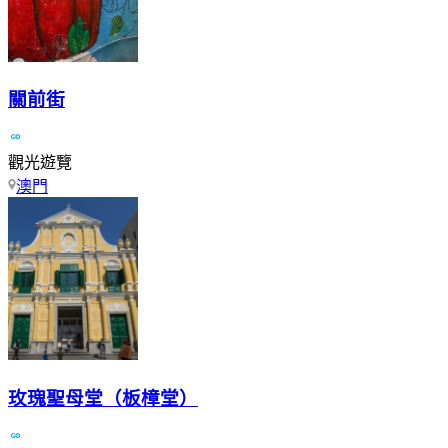
關前街
觀光遊覽
澳門
玫瑰聖母堂（板樟堂）