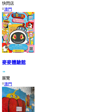
快閃店
澳門
麥麥體驗館
展覽
澳門