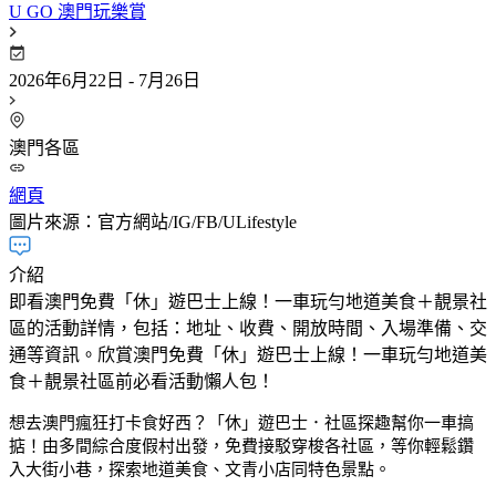
U GO 澳門玩樂賞
2026年6月22日 - 7月26日
澳門各區
網頁
圖片來源：官方網站/IG/FB/ULifestyle
介紹
即看澳門免費「休」遊巴士上線！一車玩勻地道美食＋靚景社
區的活動詳情，包括：地址、收費、開放時間、入場準備、交
通等資訊。欣賞澳門免費「休」遊巴士上線！一車玩勻地道美
食＋靚景社區前必看活動懶人包！
想去澳門瘋狂打卡食好西？「休」遊巴士．社區探趣幫你一車搞
掂！由多間綜合度假村出發，免費接駁穿梭各社區，等你輕鬆鑽
入大街小巷，探索地道美食、文青小店同特色景點。