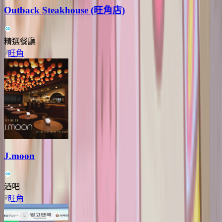
Outback Steakhouse (旺角店)
精選餐廳
旺角
J.moon
酒吧
旺角