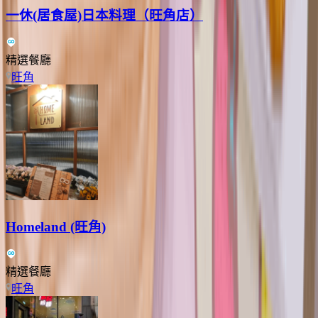
一休(居食屋)日本料理（旺角店）
精選餐廳
旺角
Homeland (旺角)
精選餐廳
旺角