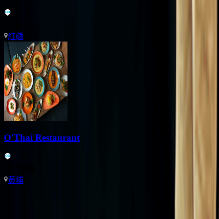
咖啡店
紅磡
O'Thai Restaurant
泰式餐廳
黃埔
Previous slide
Next slide