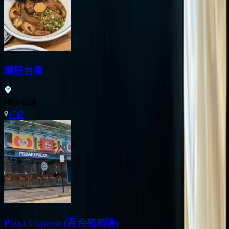
讚好台灣
精選餐廳
紅磡
Pizza Express (百合苑商場)