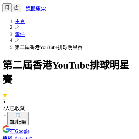
媒體庫(4)
主頁
灣仔
第二屆香港YouTube排球明星賽
第二屆香港YouTube排球明星
賽
5
2
人已收藏
・
加到日曆
在Google
追蹤《U GO》