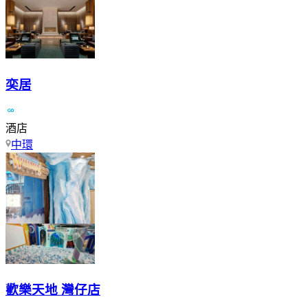
奕居
酒店
中環
歡樂天地 灣仔店