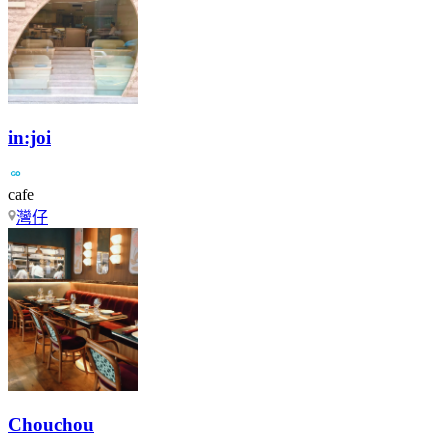
in:joi
cafe
灣仔
Chouchou