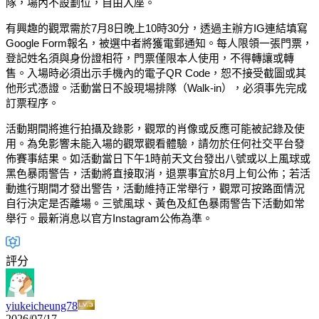
隊，場內不設劃位，自由入座。
有興趣的觀眾需於7月8日晚上10時30分，透過主辦方IG連結填寫
Google Form報名，被選中者將獲電郵通知。每人限領一張門票，
登記姓名須與身份證相符，門票僅限本人使用，不得轉讓或轉
售。入場時必須出示手機內的電子QR Code，恕不接受截圖或其
他形式憑證。活動當日不設現場排隊（Walk-in），必須事先完成
訂票程序。
活動期間將進行拍攝及錄影，觀眾的肖像或反應可能被記錄及使
用。為免影響未能入場的觀眾觀看體驗，請勿於任何社交平台發
佈賽事結果。如活動當日下午1時前天文台發出八號或以上風球或
黑色暴雨警告，活動將直接取消，退票事宜於8月上旬公佈；若活
動進行期間才發出警告，活動維持正常舉行，觀眾可按路面情況
自行決定是否離場。三號風球、黃色及紅色暴雨警告下活動如常
舉行。最新消息以官方Instagram公佈為準。
評分
yiukeicheung78
2026/07/17