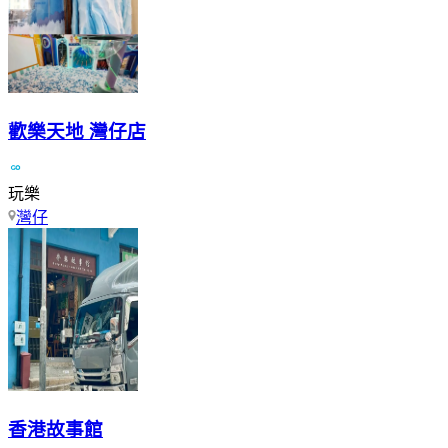
歡樂天地 灣仔店
玩樂
灣仔
香港故事館