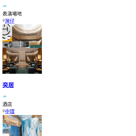
表演場地
灣仔
奕居
酒店
中環