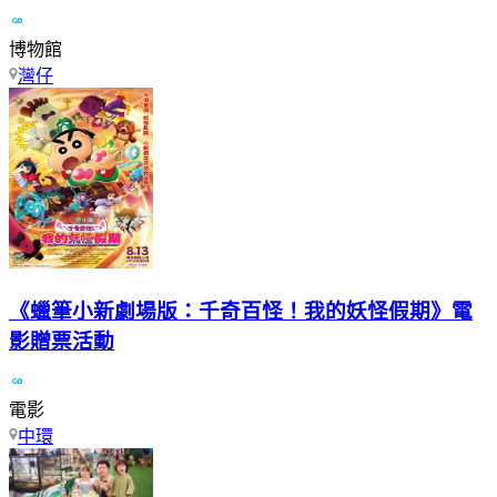
博物館
灣仔
《蠟筆小新劇場版：千奇百怪！我的妖怪假期》電
影贈票活動
電影
中環