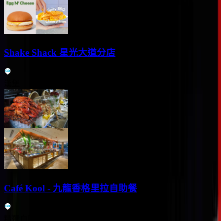
Shake Shack 星光大道分店
漢堡
Café Kool - 九龍香格里拉自助餐
精選自助餐