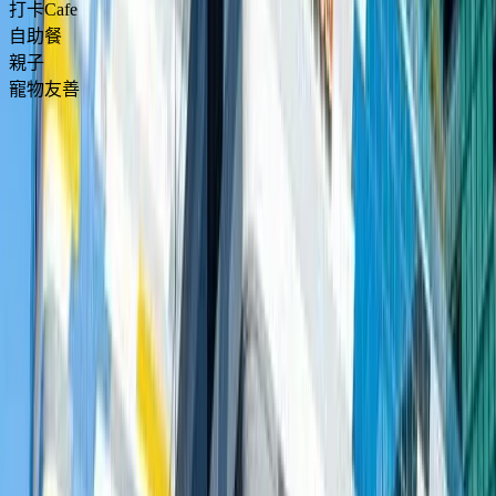
打卡Cafe
自助餐
親子
寵物友善
東涌美食逾10選！東涌餐
廳精選無敵海景／東薈城
美食／隱世西餐
U Food