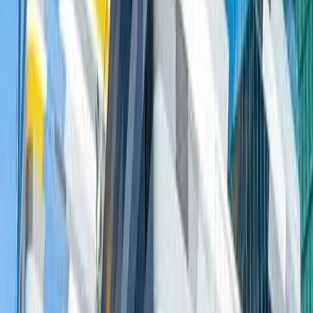
唔使飛日本！全港7大日
系打卡秘境 揭馬鞍山小鐮
倉/富士山下歎咖啡
港生活