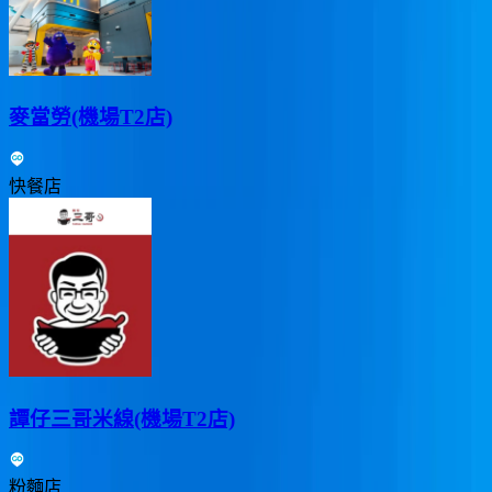
麥當勞(機場T2店)
快餐店
譚仔三哥米線(機場T2店)
粉麵店