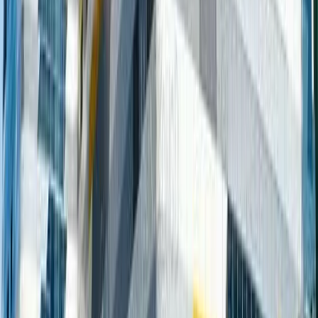
東涌喜來登全新深海巨蟹
主題自助餐6折優惠 任食
炙燒蟹腳／避風塘炒蟹鉗
／蟹肉雞尾杯
U Food