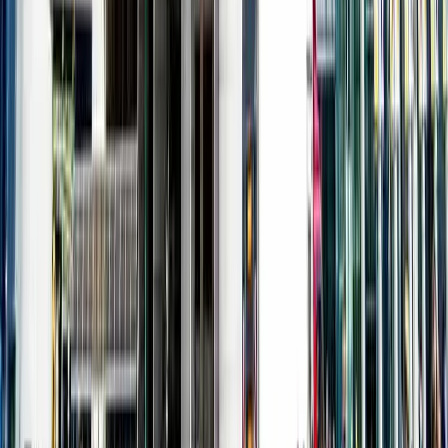
270度靚景嘆牛舌！🐂🌊
SasaMs