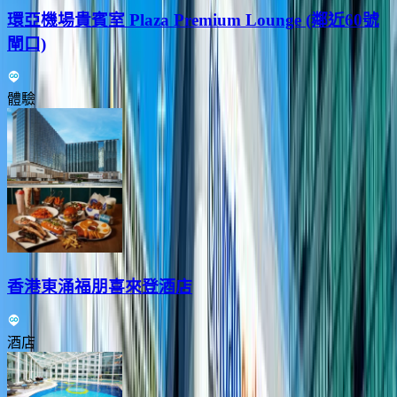
環亞機場貴賓室 Plaza Premium Lounge (鄰近60號
閘口)
體驗
香港東涌福朋喜來登酒店
酒店