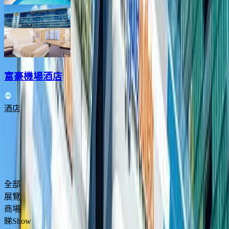
富豪機場酒店
酒店
Previous slide
Next slide
東涌食買玩攻略
全部
展覽
商場
睇Show