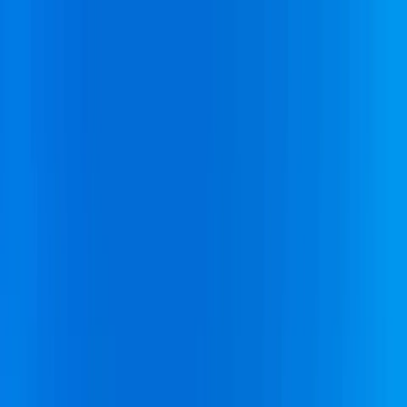
下載 App
登入/註冊
主頁
東涌
東涌
好去處｜
東涌
食玩買室內
景點推介
主頁