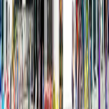
免費派茶｜東方樹葉突發
全港免費派茶！全港20個
港鐵站派無糖茶／附完整
時間表＋地點
U Food