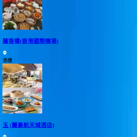
蓮香樓(香港國際機場)
酒樓
玉 (麗豪航天城酒店)