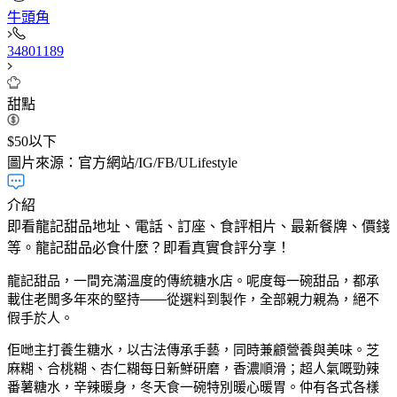
牛頭角
34801189​
甜點
$50以下
圖片來源：官方網站/IG/FB/ULifestyle
介紹
即看龍記甜品地址、電話、訂座、食評相片、最新餐牌、價錢
等。龍記甜品必食什麼？即看真實食評分享！
龍記甜品，一間充滿溫度的傳統糖水店。呢度每一碗甜品，都承
載住老闆多年來的堅持——從選料到製作，全部親力親為，絕不
假手於人。
佢哋主打養生糖水，以古法傳承手藝，同時兼顧營養與美味。芝
麻糊、合桃糊、杏仁糊每日新鮮研磨，香濃順滑；超人氣嘅勁辣
番薯糖水，辛辣暖身，冬天食一碗特別暖心暖胃。仲有各式各樣