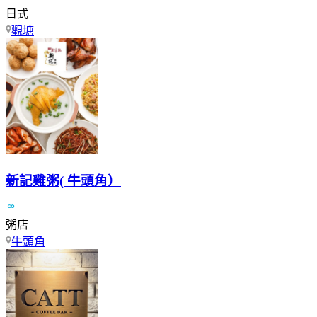
日式
觀塘
新記雞粥( 牛頭角）
粥店
牛頭角