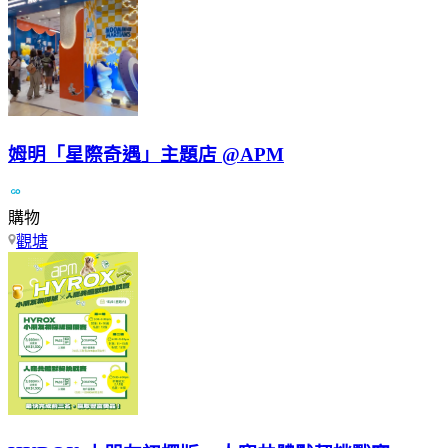
姆明「星際奇遇」主題店 @APM
購物
觀塘