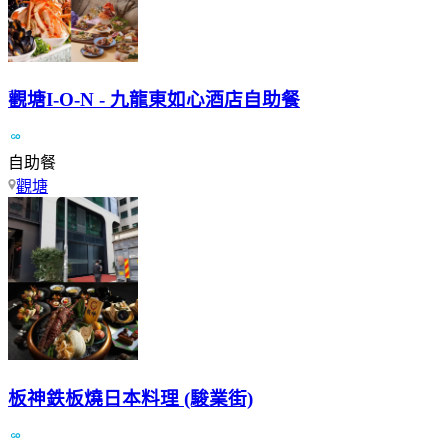
觀塘I-O-N - 九龍東如心酒店自助餐
自助餐
觀塘
板神鉄板燒日本料理 (駿業街)