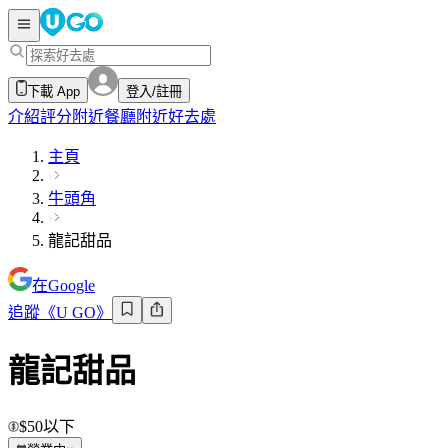
下載 App
登入/註冊
介紹
評分
附近餐廳
附近好去處
主頁
牛頭角
龍記甜品
在Google
追蹤《U GO》
龍記甜品
$50以下