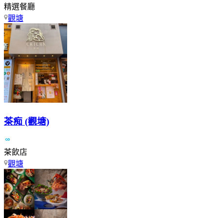
精選餐廳
觀塘
茶痴 (觀塘)
茶飲店
觀塘