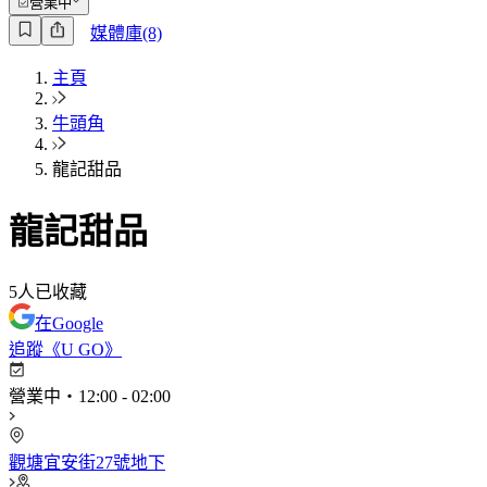
營業中
媒體庫(8)
主頁
牛頭角
龍記甜品
龍記甜品
5
人已收藏
在Google
追蹤《U GO》
營業中
・
12:00
-
02:00
觀塘宜安街27號地下