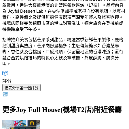
啟啟用，進駐大樓離港層的非禁區餐飲區域（L7樓）。品牌前身
為 Joyful Dessert Lab，在尖沙咀加連威老道亦設有地舖，以真材
實料、高性價比及提供無糖健康選項而深受年輕人及旅客歡迎。
機場店同樣完美還原市區的港式甜蜜滋味，適合旅客在登機前或
接機時享受下午茶。
招牌推介美食包括芒果系列甜品，精選當季新鮮芒果製作，嚴格
控制甜度與熟度，芒果肉份量極多；生磨傳統糖水如香濃芝麻
糊、杏仁茶及合桃露，口感滑順，保留最地道的香港味道；還有
融合西式烘焙技巧的特色心太軟及拿破崙，外皮酥脆、層次分
明。
評分
搶先分享第一個評分
更多Joy Full House(機場T2店)附近餐廳