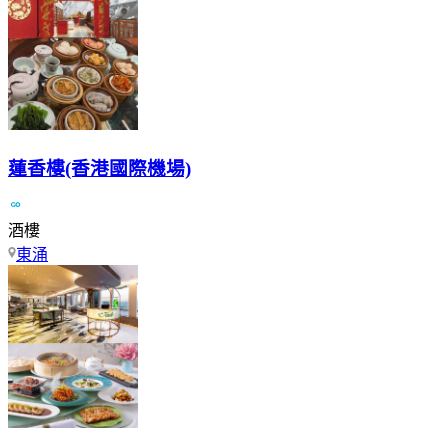
蓮香樓(香港國際機場)
酒樓
東涌