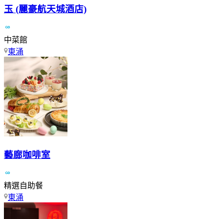
玉 (麗豪航天城酒店)
中菜館
東涌
藝廊咖啡室
精選自助餐
東涌