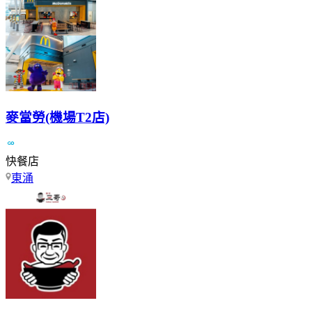
麥當勞(機場T2店)
快餐店
東涌