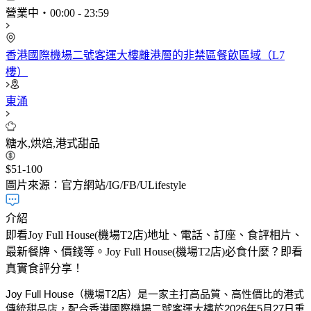
營業中
・
00:00
-
23:59
香港國際機場二號客運大樓離港層的非禁區餐飲區域（L7
樓）
東涌
糖水,烘焙,港式甜品
$51-100
圖片來源：官方網站/IG/FB/ULifestyle
介紹
即看Joy Full House(機場T2店)地址、電話、訂座、食評相片、
最新餐牌、價錢等。Joy Full House(機場T2店)必食什麼？即看
真實食評分享！
Joy Full House（機場T2店）是一家主打高品質、高性價比的港式
傳統甜品店，配合香港國際機場二號客運大樓於2026年5月27日重