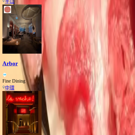
半山
Arbor
Fine Dining
中環