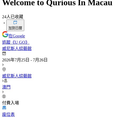
Welcome to Qurious In Macau
24
人已收藏
・
加到日曆
在Google
追蹤《U GO》
威尼斯人綜藝館
2026年7月25日 - 7月26日
威尼斯人綜藝館
澳門
付費入場
座位表