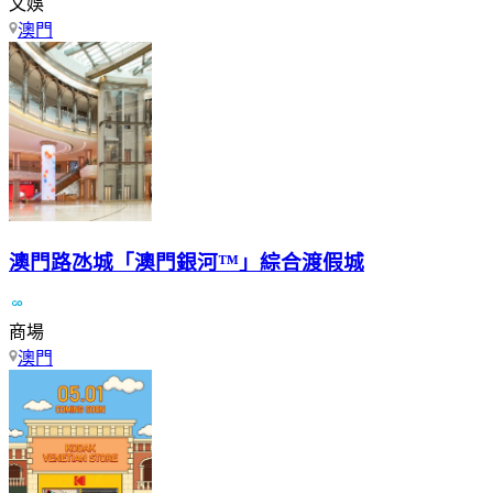
文娛
澳門
澳門路氹城「澳門銀河™」綜合渡假城
商場
澳門