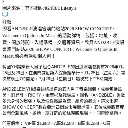
圖片來源：官方網站/IG/FB/ULifestyle
介紹
即看AND2BLE演唱會澳門站站2026 SHOW CONCERT :
Welcome to Qurious In Macau的活動詳情，包括：地址、收
費、開放時間、入場準備、交通等資訊。欣賞AND2BLE演唱
會澳門站站2026 SHOW CONCERT : Welcome to Qurious In
Macau前必看活動懶人包！
韓國YH娛樂新人男子組合AND2BLE的出道演唱會將於2026年7月
25日及26日，在澳門威尼斯人綜藝館舉行。7月25日（星期六）場
次於晚上7時開始，7月26日（星期日）場次於下午5時開始。
AND2BLE是YH娛樂快將出道的五人男子音樂團體，成員包括章
昊、劉昇彥、RICKY、金奎彬及韓維辰。團名「AND2BLE」象徵
多元身份的層疊，以及個性擴展為統一品牌的概念。這次出道
SHOW CONCERT將在亞洲四個城市展開巡演，五位成員將首度
公開全新風格，邀請一眾好奇的粉絲親臨現場，一同解開謎題。
門票價格： VIP區 $
1,888、
A
區$
1,588、B區 $
1,388、
C
區