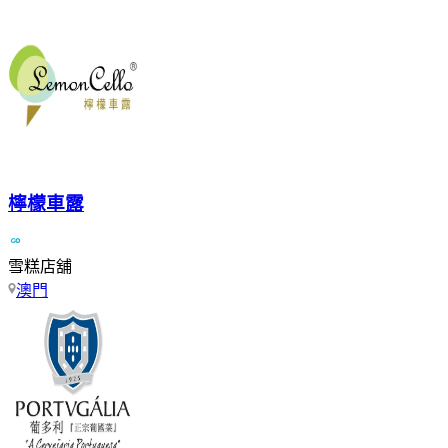
檸檬車露
雪糕店舖
澳門