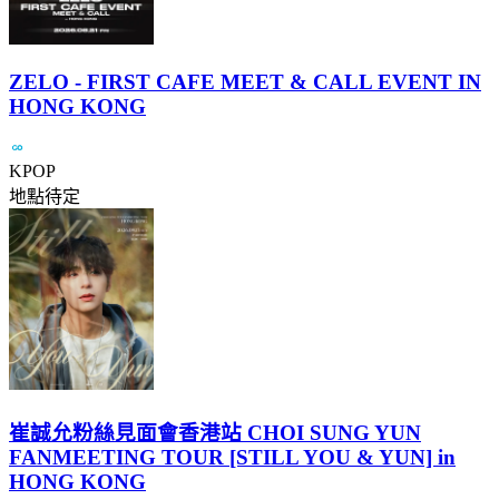
ZELO - FIRST CAFE MEET & CALL EVENT IN
HONG KONG
KPOP
地點待定
崔誠允粉絲見面會香港站 CHOI SUNG YUN
FANMEETING TOUR [STILL YOU & YUN] in
HONG KONG