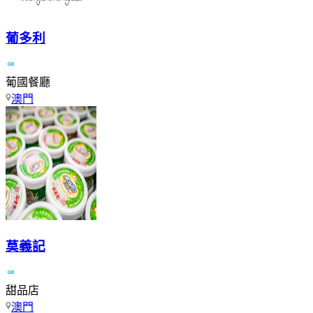
葡多利
葡國餐廳
澳門
莫義記
甜品店
澳門