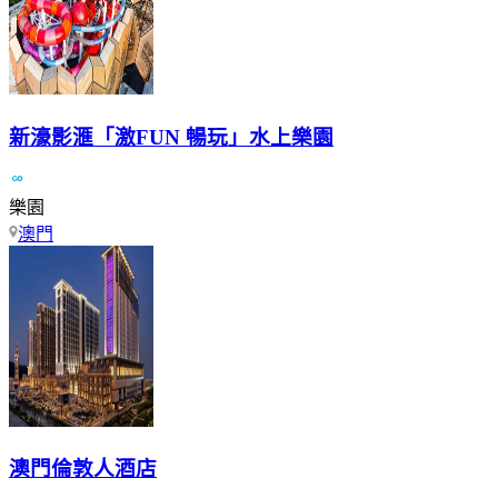
新濠影滙「激FUN 暢玩」水上樂園
樂園
澳門
澳門倫敦人酒店