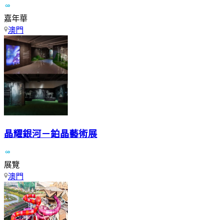
嘉年華
澳門
晶耀銀河－鉑晶藝術展
展覽
澳門