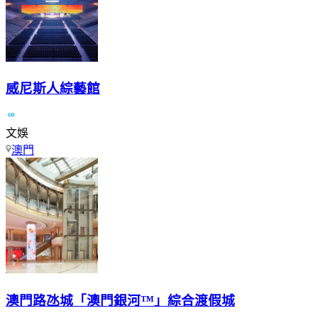
威尼斯人綜藝館
文娛
澳門
澳門路氹城「澳門銀河™」綜合渡假城