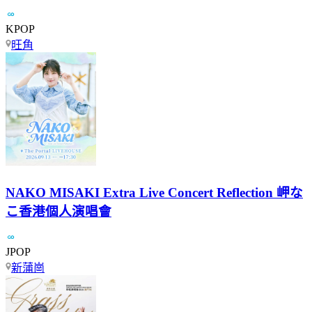
KPOP
旺角
NAKO MISAKI Extra Live Concert Reflection 岬な
こ香港個人演唱會
JPOP
新蒲崗