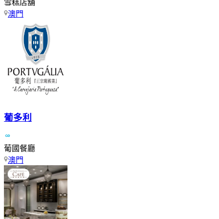
雪糕店舖
澳門
葡多利
葡國餐廳
澳門