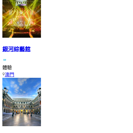
銀河綜藝館
體驗
澳門