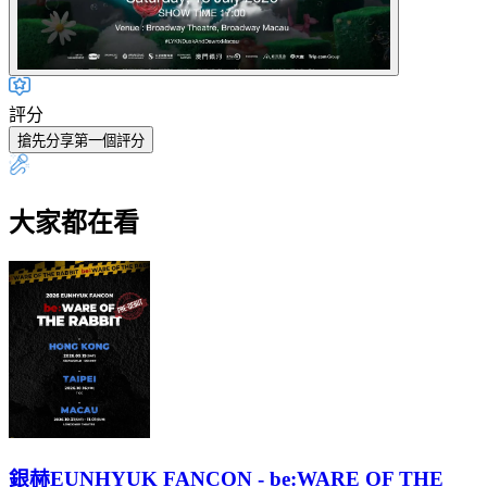
評分
搶先分享第一個評分
大家都在看
銀赫EUNHYUK FANCON - be:WARE OF THE