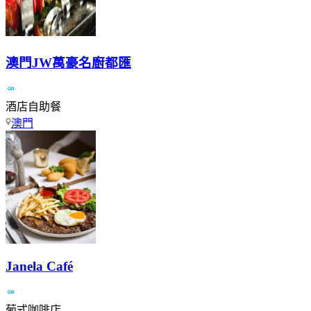
澳門JW萬豪名廚都匯
酒店自助餐
澳門
Janela Café
葡式咖啡店