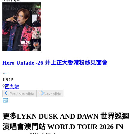
Hero Unfade -26 井上正大香港粉絲見面會
JPOP
西九龍
Previous slide
Next slide
更多LYKN DUSK AND DAWN 世界巡迴
演唱會澳門站 WORLD TOUR 2026 IN