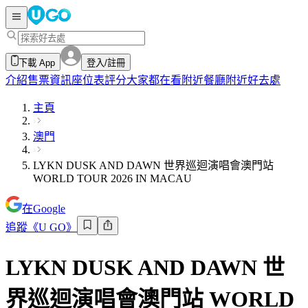
下載 App
登入/註冊
介紹
售票資訊
座位表
評分
大家都在看
附近餐廳
附近好去處
主頁
澳門
LYKN DUSK AND DAWN 世界巡迴演唱會澳門站
WORLD TOUR 2026 IN MACAU
在Google
追蹤《U GO》
LYKN DUSK AND DAWN 世
界巡迴演唱會澳門站 WORLD