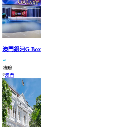
澳門銀河G Box
體驗
澳門