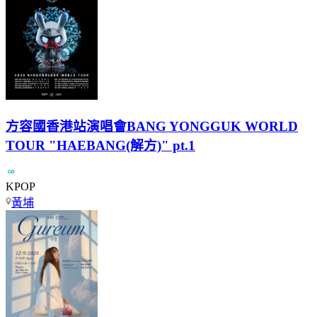
方容國香港站演唱會BANG YONGGUK WORLD
TOUR "HAEBANG(解方)" pt.1
KPOP
黃埔