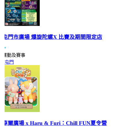
屯門市廣場 爆旋陀螺X 比賽及期間限定店
運動及賽事
屯門
卓爾廣場 x Haru & Furi：Chill FUN夏令營