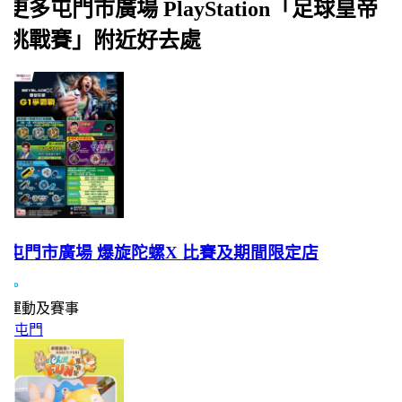
更多屯門市廣場 PlayStation「足球皇帝
挑戰賽」附近好去處
屯門市廣場 爆旋陀螺X 比賽及期間限定店
運動及賽事
屯門