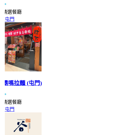
精選餐廳
屯門
霸嗎拉麵 (屯門)
精選餐廳
屯門