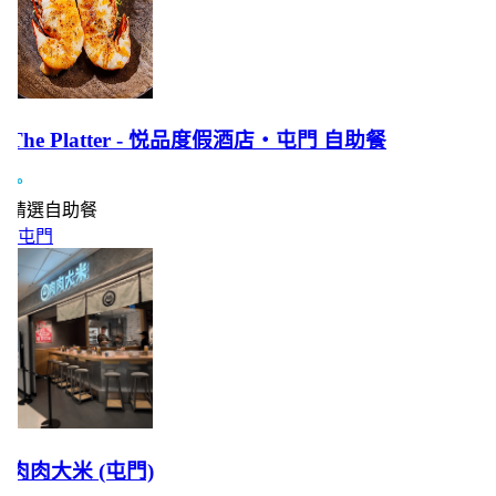
The Platter - 悦品度假酒店‧屯門 自助餐
精選自助餐
屯門
肉肉大米 (屯門)