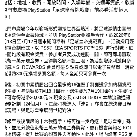
包括：地址、收費、開放時間、入場準備、交通等資訊。欣賞
屯門市廣場 PlayStation「足球皇帝挑戰賽」前必看活動懶人
包！
屯門市廣場今年以嶄新形式迎接世界盃熱潮，將足球激情由實體
球場延伸至電競領域，並與 PlayStation® 攜手合作，於
2026年6
月13日至7月12日
週末期間舉辦「足球皇帝挑戰賽」。活動採用經
典擂台制形式，以 PS5®《EA SPORTS FC™ 26》進行對戰，每
一關均設有現金獎賞，參加者只要成功連勝十關，即可即場贏取
港幣一萬元現金券，且得獎名額不設上限
，
為活動增添刺激與參
與感。
S⁺ REWARDS 會員可憑 5 點數或即日以電子貨幣單一消費
滿港幣300元換領參賽名額，每人全期只可參賽一次。
隨後，初賽中累積勝出回合最多的16強選手將獲邀參加終極挑戰
賽決賽，準決賽於7月18日舉行，總決賽於7月19日舉行。決賽冠
軍可奪得港幣30,000元 S 現金券及 csl 5G 150GB 本地流動通訊
服務計劃（24個月）。星級打機達人「達哥」亦會在總決賽日親
臨現場，與足球皇帝展開世紀對決。
晉級至最後階段的十六強選手，將可進一步角逐「足球皇帝」殊
榮，並瓜分總值港幣三萬元的現金券獎賞，更有機會與知名 KOL
現場切磋，提升比賽的觀賞性與互動性。此外，場內設有 PS5 足