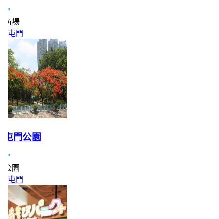
商場
屯門
屯門公園
公園
屯門