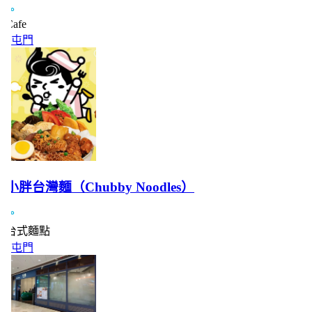
afe
屯門
小胖台灣麵（Chubby Noodles）
台式麵點
屯門