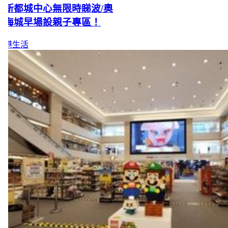
新都城中心無限時睇波/奧
海城早場設親子專區！
港生活