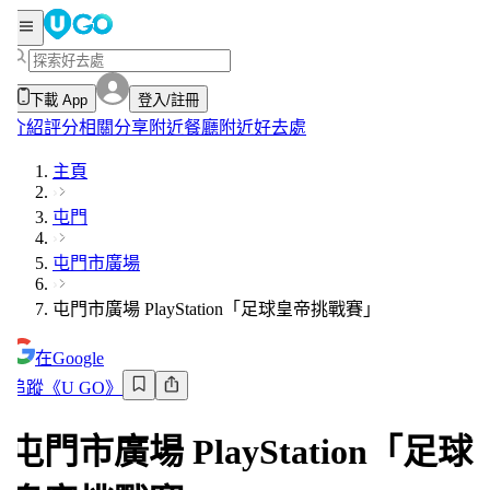
下載 App
登入/註冊
介紹
評分
相關分享
附近餐廳
附近好去處
主頁
屯門
屯門市廣場
屯門市廣場 PlayStation「足球皇帝挑戰賽」
在Google
追蹤《U GO》
屯門市廣場 PlayStation「足球