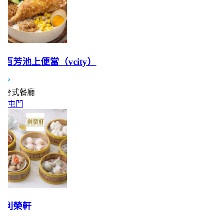
百芳池上便當（vcity）
台式餐廳
屯門
利榮軒