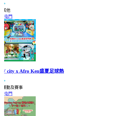
其他
屯門
V city x Afro Ken盛夏足球熱
運動及賽事
屯門