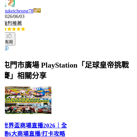
iukeicheung78
026/06/03
強烈推薦
有用
屯門市廣場 PlayStation「足球皇帝挑戰
賽」相關分享
世界盃商場直播2026｜全
港6大商場直播/打卡攻略