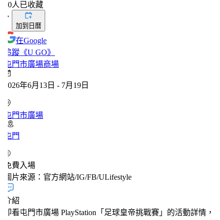
0
人已收藏
・
加到日曆
在Google
追蹤《U GO》
屯門市廣場
商場
2026年6月13日 - 7月19日
屯門市廣場
屯門
免費入場
圖片來源：官方網站/IG/FB/ULifestyle
介紹
即看屯門市廣場 PlayStation「足球皇帝挑戰賽」的活動詳情，