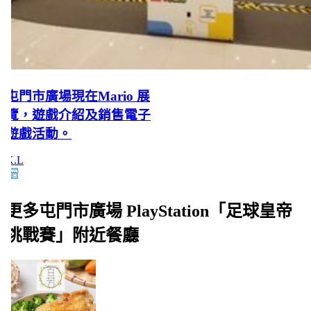
屯門市廣場現在Mario 展
覽，遊戲介紹及銷售電子
遊戲活動。
K.L
更多屯門市廣場 PlayStation「足球皇帝
挑戰賽」附近餐廳