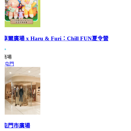
卓爾廣場 x Haru & Furi：Chill FUN夏令營
商場
屯門
屯門市廣場