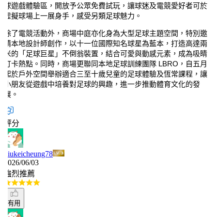
球遊戲體驗區，開放予公眾免費試玩，讓球迷及電競愛好者可於
虛擬球場上一展身手，感受另類足球魅力。
除了電競活動外，商場中庭亦化身為大型足球主題空間，特別邀
請本地設計師創作，以十一位國際知名球星為藍本，打造高達兩
米的「足球巨星」不倒翁裝置，結合可愛與動感元素，成為吸睛
打卡熱點。同時，商場更聯同本地足球訓練團隊 LBRO，自五月
起於戶外空間舉辦適合三至十歲兒童的足球體驗及恆常課程，讓
小朋友從遊戲中培養對足球的興趣，進一步推動體育文化的發
展。
評分
iukeicheung78
026/06/03
強烈推薦
有用