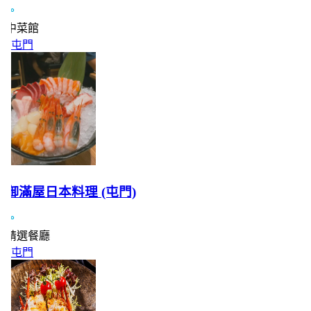
中菜館
屯門
御滿屋日本料理 (屯門)
精選餐廳
屯門