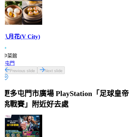
八月花(V City)
中菜館
屯門
Previous slide
Next slide
更多屯門市廣場 PlayStation「足球皇帝
挑戰賽」附近好去處