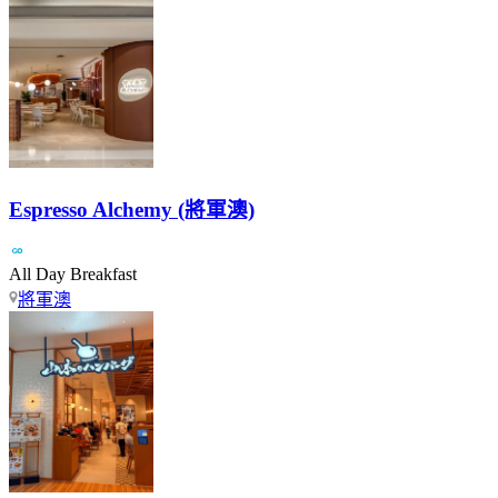
Espresso Alchemy (將軍澳)
All Day Breakfast
將軍澳