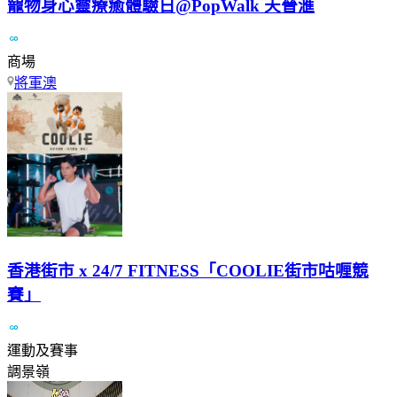
寵物身心靈療癒體驗日@PopWalk 天晉滙
商場
將軍澳
香港街市 x 24/7 FITNESS「COOLIE街市咕喱競
賽」
運動及賽事
調景嶺