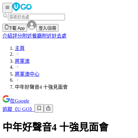
下載 App
登入/註冊
介紹
評分
附近餐廳
附近好去處
主頁
將軍澳
將軍澳中心
中年好聲音4 十強見面會
在Google
追蹤《U GO》
中年好聲音4 十強見面會