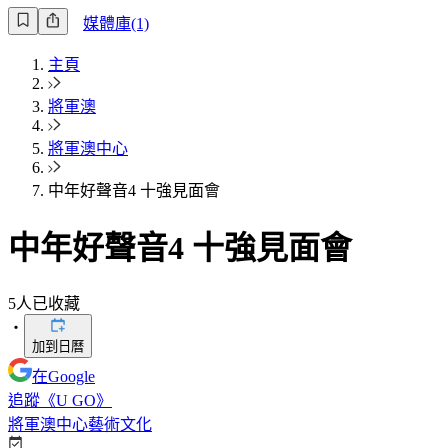
媒體庫(1)
主頁
將軍澳
將軍澳中心
中年好聲音4 十強見面會
中年好聲音4 十強見面會
5
人已收藏
・
加到日曆
在Google
追蹤《U GO》
將軍澳中心
藝術文化