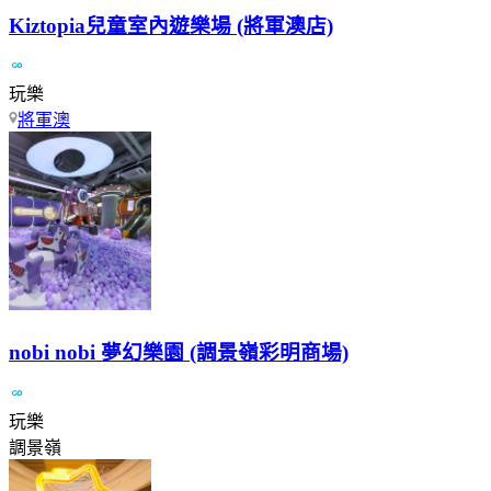
Kiztopia兒童室內遊樂場 (將軍澳店)
玩樂
將軍澳
nobi nobi 夢幻樂園 (調景嶺彩明商場)
玩樂
調景嶺