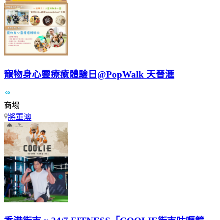
寵物身心靈療癒體驗日@PopWalk 天晉滙
商場
將軍澳