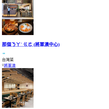
那個ㄋㄚˋ ㄍㄜ (將軍澳中心)
台灣菜
將軍澳