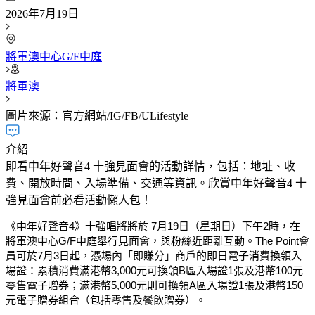
2026年7月19日
將軍澳中心G/F中庭
將軍澳
圖片來源：官方網站/IG/FB/ULifestyle
介紹
即看中年好聲音4 十強見面會的活動詳情，包括：地址、收
費、開放時間、入場準備、交通等資訊。欣賞中年好聲音4 十
強見面會前必看活動懶人包！
《中年好聲音4》十強唱將將於
7月19日（星期日）下午2時
，在
將軍澳中心G/F中庭
舉行見面會，與粉絲近距離互動。The Point會
員可於7月3日起，憑場內「即賺分」商戶的即日電子消費換領入
場證：累積消費滿港幣3,000元可換領B區入場證1張及港幣100元
零售電子贈券；滿港幣5,000元則可換領A區入場證1張及港幣150
元電子贈券組合（包括零售及餐飲贈券）。