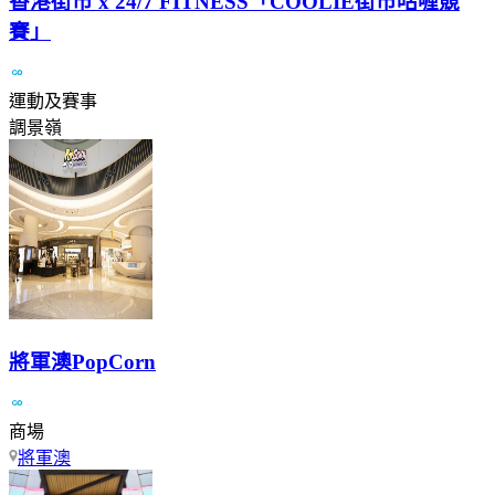
香港街市 x 24/7 FITNESS「COOLIE街市咕喱競
賽」
運動及賽事
調景嶺
將軍澳PopCorn
商場
將軍澳