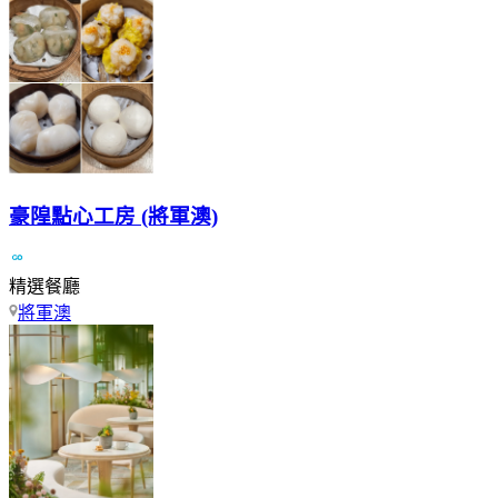
豪隍點心工房 (將軍澳)
精選餐廳
將軍澳