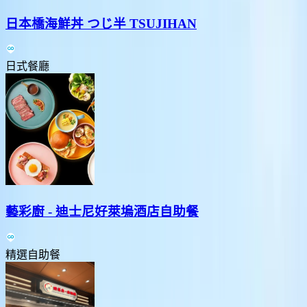
日本橋海鮮丼 つじ半 TSUJIHAN
日式餐廳
藝彩廚 - 迪士尼好萊塢酒店自助餐
精選自助餐