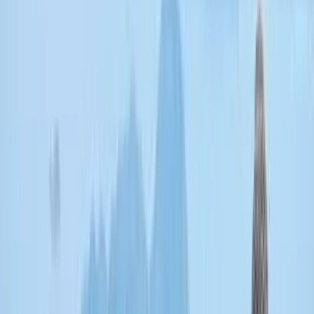
香港徒步路線推介︱5條
新手短途「秘境徒步路
線」零難度登頂/夢幻海景
棧道/極罕連島沙洲（附交
通懶人包）
港生活