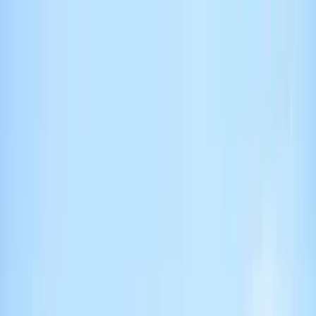
下載 App
登入/註冊
主頁
大嶼山
大嶼山
好去處｜
大嶼山
食玩買
室內景點推介
主頁