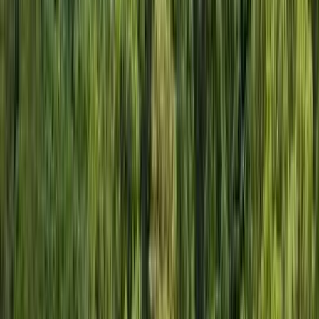
Cafe／LiveBand表演／一
丼二食
U Food