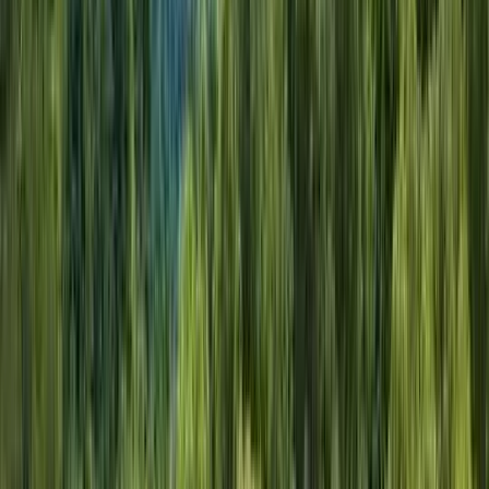
打卡熱點🌟東薈城名店倉
嘅 SSEBONGRAMA 躺
平鴨小
小沐 Virgo
放假必去！大嶼山隱世特
色美食推介 峇里度假風