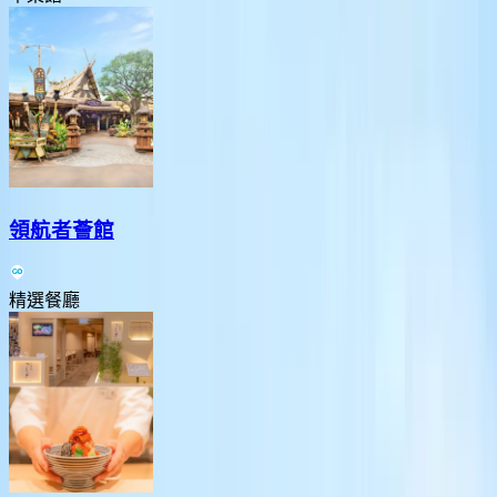
領航者薈館
精選餐廳