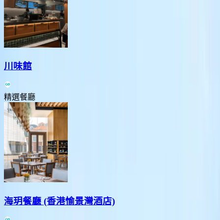
川味館
精選餐廳
海玥餐廳 (香港愉景灣酒店)