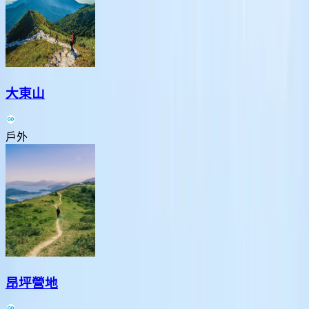
大東山
戶外
昂坪營地