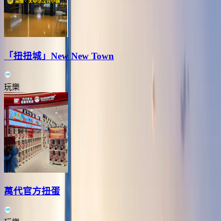
「扭扭城」New New Town
玩樂
萬代官方扭蛋