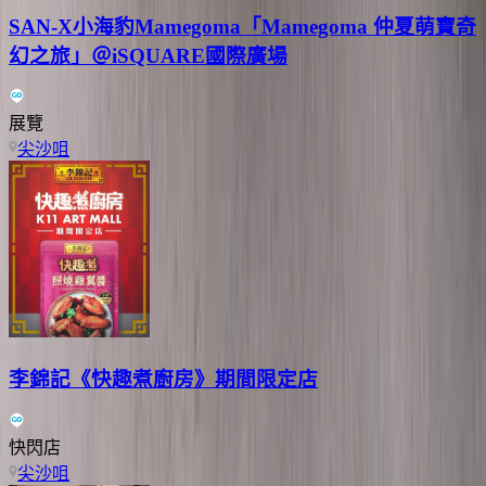
SAN-X小海豹Mamegoma「Mamegoma 仲夏萌寶奇
幻之旅」＠iSQUARE國際廣場
展覽
尖沙咀
李錦記《快趣煮廚房》期間限定店
快閃店
尖沙咀