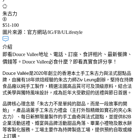
朱古力
$51-100
圖片來源：官方網站/IG/FB/ULifestyle
介紹
即看Douce Vallee地址、電話、訂座、食評相片、最新餐牌、
價錢等。Douce Vallee必食什麼？即看真實食評分享！
Douce Vallée是2020年創立的香港本土手工朱古力與法式甜點品
牌，由擁有18年烘焙經驗的朱古力師Ziv Leung創辦，堅持在持牌
食品廠以純手工製作，精選法國高品質可可及頂級原料，結合法
式美學與獨特風味設計，成為近年大受歡迎的送禮與節日首選。
品牌核心理念是「朱古力不是單純的甜品，而是一段故事的開
始」，產品涵蓋手工朱古力禮盒（主打外殼精緻如寶石的夾心朱
古力）、每日新鮮限量製作的手工曲奇與法式甜點，並提供B2B
企業活動送禮、婚宴與品牌活動甜品角落、畢業小禮物及散水餅
等客製化服務。工場主要作為持牌製造工場，提供預約自取或線
上訂購。