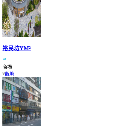
裕民坊YM²
商場
觀塘