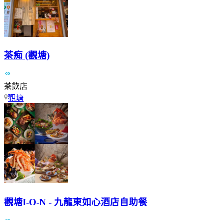
茶痴 (觀塘)
茶飲店
觀塘
觀塘I-O-N - 九龍東如心酒店自助餐