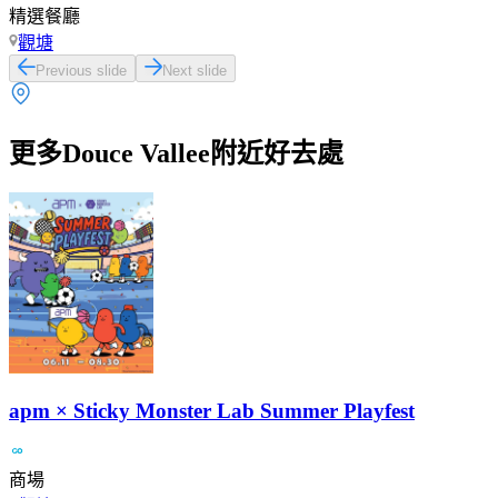
精選餐廳
觀塘
Previous slide
Next slide
更多Douce Vallee附近好去處
apm × Sticky Monster Lab Summer Playfest
商場