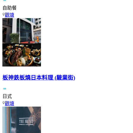
自助餐
觀塘
板神鉄板燒日本料理 (駿業街)
日式
觀塘