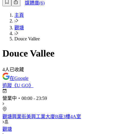
媒體庫(6)
主頁
觀塘
Douce Vallee
Douce Vallee
4
人已收藏
在Google
追蹤《U GO》
營業中
・
00:00
-
23:59
觀塘興業街美興工業大廈B座3樓4A室
觀塘