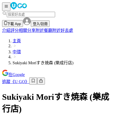
下載 App
登入/註冊
介紹
評分
相關分享
附近餐廳
附近好去處
主頁
中環
Sukiyaki Moriすき焼森 (樂成行店)
在Google
追蹤《U GO》
Sukiyaki Moriすき焼森 (樂成
行店)