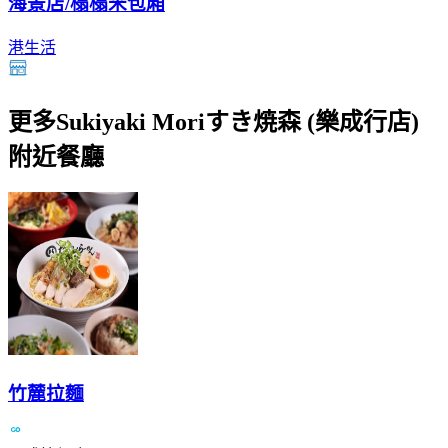
海景店/榻榻米包廂
港生活
更多Sukiyaki Moriすき焼森 (樂成行店)
附近餐廳
竹麓拉麵