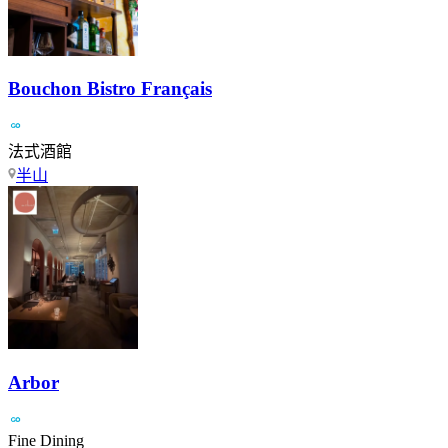
Bouchon Bistro Français
法式酒館
半山
Arbor
Fine Dining