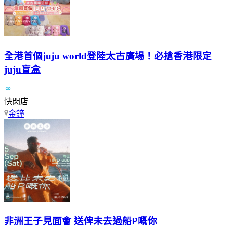
全港首個juju world登陸太古廣場！必搶香港限定
juju盲盒
快閃店
金鐘
非洲王子見面會 送俾未去過船P嘅你