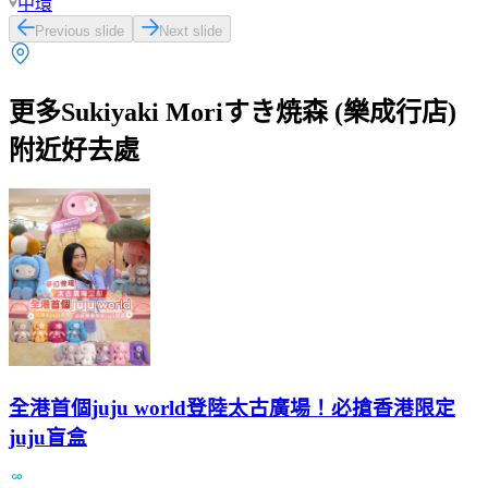
中環
Previous slide
Next slide
更多Sukiyaki Moriすき焼森 (樂成行店)
附近好去處
全港首個juju world登陸太古廣場！必搶香港限定
juju盲盒