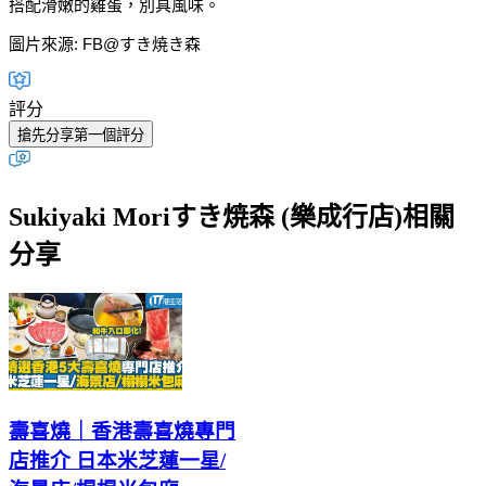
搭配滑嫩的雞蛋，別具風味。
圖片來源: FB@
すき焼き森
評分
搶先分享第一個評分
Sukiyaki Moriすき焼森 (樂成行店)相關
分享
壽喜燒｜香港壽喜燒專門
店推介 日本米芝蓮一星/