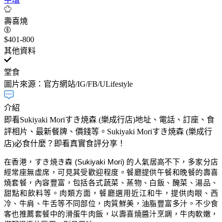
壽喜燒
$401-800
其他資料
堂食
圖片來源：官方網站/IG/FB/ULifestyle
介紹
即看Sukiyaki Moriすき焼森 (樂成行店)地址、電話、訂座、食
評相片、最新餐牌、價錢等。Sukiyaki Moriすき焼森 (樂成行
店)必食什麼？即看真實食評分享！
在香港，すき焼き森 (Sukiyaki Mori) 的人氣居高不下，多家分店
經常座無虛席，可見其受歡迎程度。餐廳提供午餐和晚餐的壽喜
燒套餐，內容豐富，包括各式蔬菜、蒸物、白飯、醃菜、湯品、
甜點和飲料等。肉類方面，餐廳選用近江和牛，提供肉眼、西
冷、牛肩、牛舌等不同部位，肉質鮮美，油脂豐富多汁。不少食
客也推薦套餐中的滑蛋牛肉飯，以壽喜燒醬汁烹調，牛肉軟嫩，