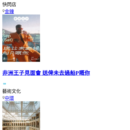
快閃店
金鐘
非洲王子見面會 送俾未去過船P嘅你
藝術文化
中環