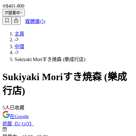
$401-800
營業中
媒體庫(5)
主頁
中環
Sukiyaki Moriすき焼森 (樂成行店)
Sukiyaki Moriすき焼森 (樂成
行店)
5
人已收藏
在Google
追蹤《U GO》