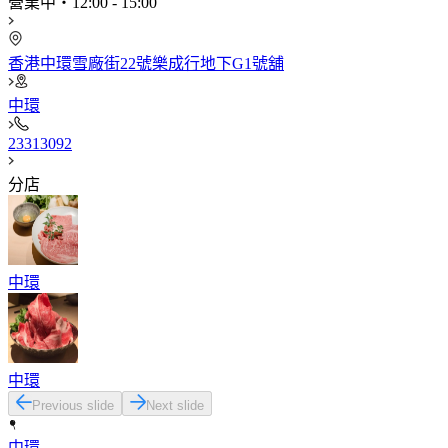
營業中
・
12:00
-
15:00
香港中環雪廠街22號樂成行地下G1號舖
中環
23313092​
分店
中環
中環
Previous slide
Next slide
中環