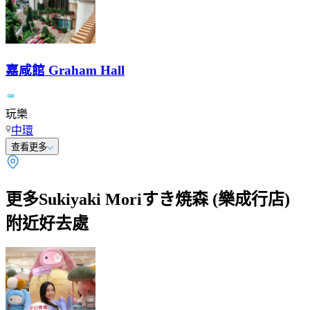
嘉咸館 Graham Hall
玩樂
中環
查看更多
更多Sukiyaki Moriすき焼森 (樂成行店)
附近好去處